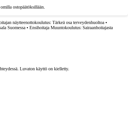
 omilla ostopäätöksillään.
oitajan näytteenottokoulutus: Tärkeä osa terveydenhuoltoa
•
sala Suomessa
•
Ensihoitaja Muuntokoulutus: Sairaanhoitajasta
teydessä. Luvaton käyttö on kielletty.