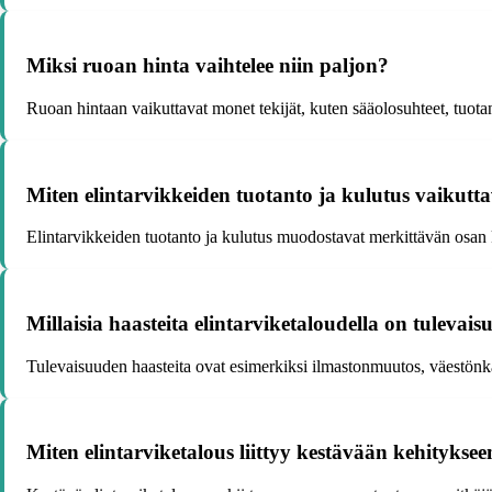
Miksi ruoan hinta vaihtelee niin paljon?
Ruoan hintaan vaikuttavat monet tekijät, kuten sääolosuhteet, tuota
Miten elintarvikkeiden tuotanto ja kulutus vaikutta
Elintarvikkeiden tuotanto ja kulutus muodostavat merkittävän osan k
Millaisia haasteita elintarviketaloudella on tulevai
Tulevaisuuden haasteita ovat esimerkiksi ilmastonmuutos, väestönka
Miten elintarviketalous liittyy kestävään kehityksee