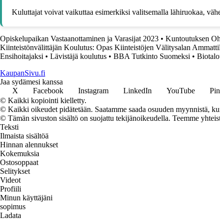
Kuluttajat voivat vaikuttaa esimerkiksi valitsemalla lähiruokaa, väh
Opiskelupaikan Vastaanottaminen ja Varasijat 2023
•
Kuntoutuksen Ohj
Kiinteistönvälittäjän Koulutus: Opas Kiinteistöjen Välitysalan Ammattil
Ensihoitajaksi
•
Lävistäjä koulutus
•
BBA Tutkinto Suomeksi
•
Biotalo
KaupanSivu.fi
Jaa sydämesi kanssa
X
Facebook
Instagram
LinkedIn
YouTube
Pin
© Kaikki kopiointi kielletty.
© Kaikki oikeudet pidätetään. Saatamme saada osuuden myynnistä, kun t
© Tämän sivuston sisältö on suojattu tekijänoikeudella. Teemme yhtei
Teksti
Ilmaista sisältöä
Hinnan alennukset
Kokemuksia
Ostosoppaat
Selitykset
Videot
Profiili
Minun käyttäjäni
sopimus
Ladata