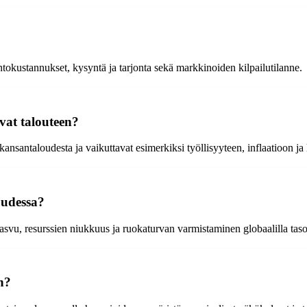
ntokustannukset, kysyntä ja tarjonta sekä markkinoiden kilpailutilanne.
vat talouteen?
ansantaloudesta ja vaikuttavat esimerkiksi työllisyyteen, inflaatioon j
suudessa?
svu, resurssien niukkuus ja ruokaturvan varmistaminen globaalilla taso
n?