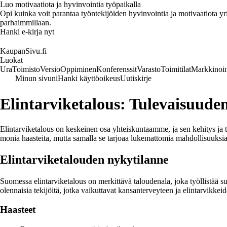
Luo motivaatiota ja hyvinvointia työpaikalla
Opi kuinka voit parantaa työntekijöiden hyvinvointia ja motivaatiota yrity
parhaimmillaan.
Hanki e-kirja nyt
KaupanSivu.fi
Luokat
Ura
Toimisto
Versio
Oppiminen
Konferenssit
Varasto
Toimitilat
Markkinoin
Minun sivuni
Hanki käyttöoikeus
Uutiskirje
Elintarviketalous: Tulevaisuude
Elintarviketalous on keskeinen osa yhteiskuntaamme, ja sen kehitys ja 
monia haasteita, mutta samalla se tarjoaa lukemattomia mahdollisuuksi
Elintarviketalouden nykytilanne
Suomessa elintarviketalous on merkittävä taloudenala, joka työllistää 
olennaisia tekijöitä, jotka vaikuttavat kansanterveyteen ja elintarvikkei
Haasteet