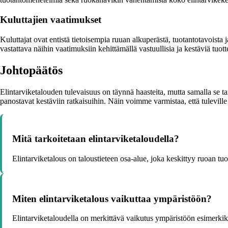
Kuluttajien vaatimukset
Kuluttajat ovat entistä tietoisempia ruuan alkuperästä, tuotantotavoista
vastattava näihin vaatimuksiin kehittämällä vastuullisia ja kestäviä tuotte
Johtopäätös
Elintarviketalouden tulevaisuus on täynnä haasteita, mutta samalla se tar
panostavat kestäviin ratkaisuihin. Näin voimme varmistaa, että tuleville s
Mitä tarkoitetaan elintarviketaloudella?
Elintarviketalous on taloustieteen osa-alue, joka keskittyy ruoan tuo
Miten elintarviketalous vaikuttaa ympäristöön?
Elintarviketaloudella on merkittävä vaikutus ympäristöön esimerkik