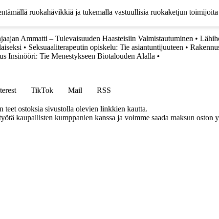
entämällä ruokahävikkiä ja tukemalla vastuullisia ruokaketjun toimijoita
aajan Ammatti – Tulevaisuuden Haasteisiin Valmistautuminen
•
Lähih
aiseksi
•
Seksuaaliterapeutin opiskelu: Tie asiantuntijuuteen
•
Rakennu
us Insinööri: Tie Menestykseen Biotalouden Alalla
•
terest
TikTok
Mail
RSS
eet ostoksia sivustolla olevien linkkien kautta.
styötä kaupallisten kumppanien kanssa ja voimme saada maksun oston yh