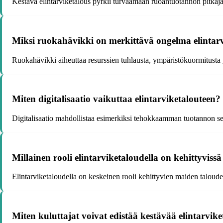
Kestävä elintarviketalous pyrkii turvaamaan ruoantuotannon pitkäj
Miksi ruokahävikki on merkittävä ongelma elintar
Ruokahävikki aiheuttaa resurssien tuhlausta, ympäristökuormitusta j
Miten digitalisaatio vaikuttaa elintarviketalouteen?
Digitalisaatio mahdollistaa esimerkiksi tehokkaamman tuotannon se
Millainen rooli elintarviketaloudella on kehittyviss
Elintarviketaloudella on keskeinen rooli kehittyvien maiden taloude
Miten kuluttajat voivat edistää kestävää elintarvike