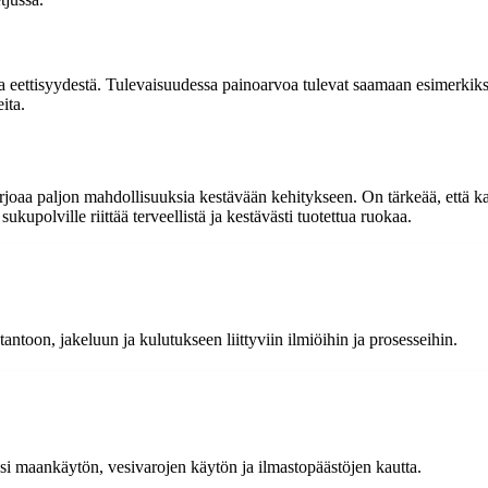
 ja eettisyydestä. Tulevaisuudessa painoarvoa tulevat saamaan esimerkiks
ita.
joaa paljon mahdollisuuksia kestävään kehitykseen. On tärkeää, että kaikki
ukupolville riittää terveellistä ja kestävästi tuotettua ruokaa.
tantoon, jakeluun ja kulutukseen liittyviin ilmiöihin ja prosesseihin.
si maankäytön, vesivarojen käytön ja ilmastopäästöjen kautta.