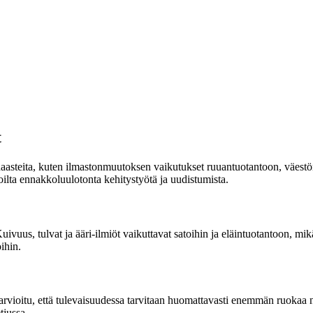
t
aasteita, kuten ilmastonmuutoksen vaikutukset ruuantuotantoon, väestön
joilta ennakkoluulotonta kehitystyötä ja uudistumista.
us, tulvat ja ääri-ilmiöt vaikuttavat satoihin ja eläintuotantoon, mik
ihin.
arvioitu, että tulevaisuudessa tarvitaan huomattavasti enemmän ruokaa
tjussa.