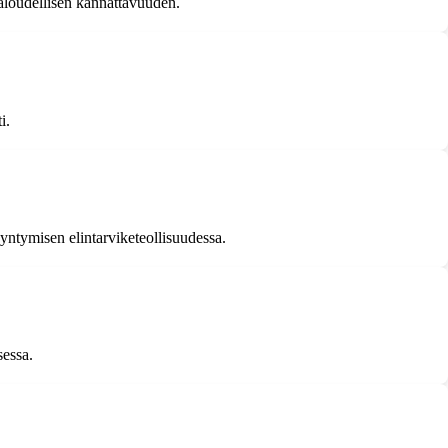
aloudellisen kannattavuuden.
i.
ntymisen elintarviketeollisuudessa.
sessa.