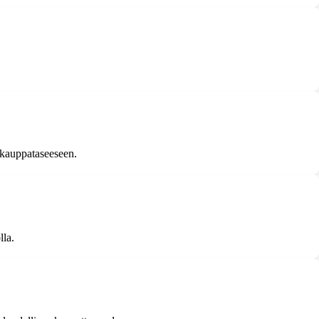
a kauppataseeseen.
lla.