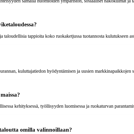
änteisyyden samalla huomioiden ympäristön, sosiaaliset näkökulmat ja t
viketaloudessa?
a taloudellisia tappioita koko ruokaketjussa tuotannosta kulutukseen ast
urannan, kuluttajatiedon hyödyntämisen ja uusien markkinapaikkojen sy
ä maissa?
llisessa kehityksessä, työllisyyden luomisessa ja ruokaturvan parantami
taloutta omilla valinnoillaan?