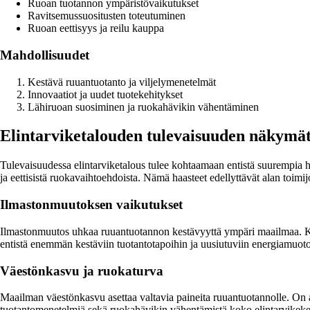
Ruoan tuotannon ympäristövaikutukset
Ravitsemussuositusten toteutuminen
Ruoan eettisyys ja reilu kauppa
Mahdollisuudet
Kestävä ruuantuotanto ja viljelymenetelmät
Innovaatiot ja uudet tuotekehitykset
Lähiruoan suosiminen ja ruokahävikin vähentäminen
Elintarviketalouden tulevaisuuden näkymä
Tulevaisuudessa elintarviketalous tulee kohtaamaan entistä suurempia h
ja eettisistä ruokavaihtoehdoista. Nämä haasteet edellyttävät alan toimi
Ilmastonmuutoksen vaikutukset
Ilmastonmuutos uhkaa ruuantuotannon kestävyyttä ympäri maailmaa. Kuivu
entistä enemmän kestäviin tuotantotapoihin ja uusiutuviin energiamuoto
Väestönkasvu ja ruokaturva
Maailman väestönkasvu asettaa valtavia paineita ruuantuotannolle. On 
tuotantomenetelmiä sekä ruokahävikin vähentämistä koko elintarvikeke