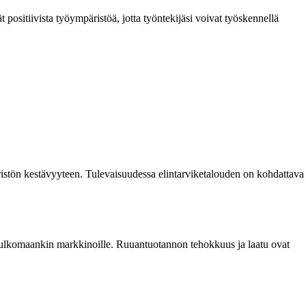
t positiivista työympäristöä, jotta työntekijäsi voivat työskennellä
ristön kestävyyteen. Tulevaisuudessa elintarviketalouden on kohdattava
in ulkomaankin markkinoille. Ruuantuotannon tehokkuus ja laatu ovat