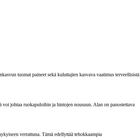
kasvun tuomat paineet sekä kuluttajien kasvava vaatimus terveellisistä
ä voi johtaa ruokapuloihin ja hintojen nousuun. Alan on panostettava
 nykyiseen verrattuna. Tämä edellyttää tehokkaampia