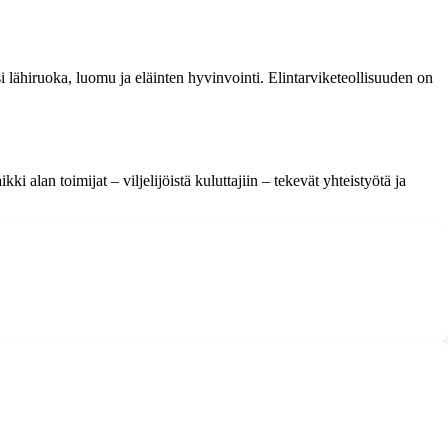
i lähiruoka, luomu ja eläinten hyvinvointi. Elintarviketeollisuuden on
 alan toimijat – viljelijöistä kuluttajiin – tekevät yhteistyötä ja