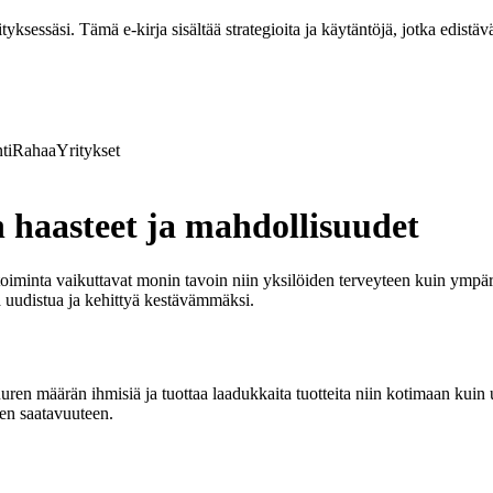
ksessäsi. Tämä e-kirja sisältää strategioita ja käytäntöjä, jotka edistävä
ti
Rahaa
Yritykset
n haasteet ja mahdollisuudet
toiminta vaikuttavat monin tavoin niin yksilöiden terveyteen kuin ympä
a uudistua ja kehittyä kestävämmäksi.
suuren määrän ihmisiä ja tuottaa laadukkaita tuotteita niin kotimaan ku
den saatavuuteen.