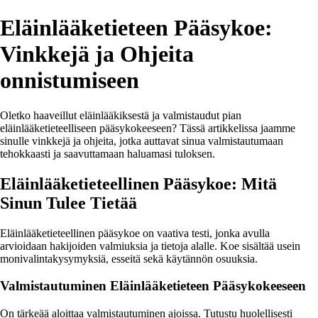
Eläinlääketieteen Pääsykoe:
Vinkkejä ja Ohjeita
onnistumiseen
Oletko haaveillut eläinlääkiksestä ja valmistaudut pian
eläinlääketieteelliseen pääsykokeeseen? Tässä artikkelissa jaamme
sinulle vinkkejä ja ohjeita, jotka auttavat sinua valmistautumaan
tehokkaasti ja saavuttamaan haluamasi tuloksen.
Eläinlääketieteellinen Pääsykoe: Mitä
Sinun Tulee Tietää
Eläinlääketieteellinen pääsykoe on vaativa testi, jonka avulla
arvioidaan hakijoiden valmiuksia ja tietoja alalle. Koe sisältää usein
monivalintakysymyksiä, esseitä sekä käytännön osuuksia.
Valmistautuminen Eläinlääketieteen Pääsykokeeseen
On tärkeää aloittaa valmistautuminen ajoissa. Tutustu huolellisesti