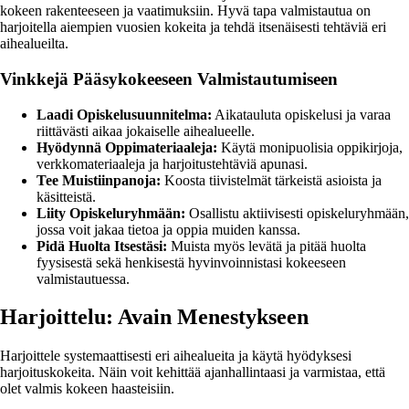
kokeen rakenteeseen ja vaatimuksiin. Hyvä tapa valmistautua on
harjoitella aiempien vuosien kokeita ja tehdä itsenäisesti tehtäviä eri
aihealueilta.
Vinkkejä Pääsykokeeseen Valmistautumiseen
Laadi Opiskelusuunnitelma:
Aikatauluta opiskelusi ja varaa
riittävästi aikaa jokaiselle aihealueelle.
Hyödynnä Oppimateriaaleja:
Käytä monipuolisia oppikirjoja,
verkkomateriaaleja ja harjoitustehtäviä apunasi.
Tee Muistiinpanoja:
Koosta tiivistelmät tärkeistä asioista ja
käsitteistä.
Liity Opiskeluryhmään:
Osallistu aktiivisesti opiskeluryhmään,
jossa voit jakaa tietoa ja oppia muiden kanssa.
Pidä Huolta Itsestäsi:
Muista myös levätä ja pitää huolta
fyysisestä sekä henkisestä hyvinvoinnistasi kokeeseen
valmistautuessa.
Harjoittelu: Avain Menestykseen
Harjoittele systemaattisesti eri aihealueita ja käytä hyödyksesi
harjoituskokeita. Näin voit kehittää ajanhallintaasi ja varmistaa, että
olet valmis kokeen haasteisiin.