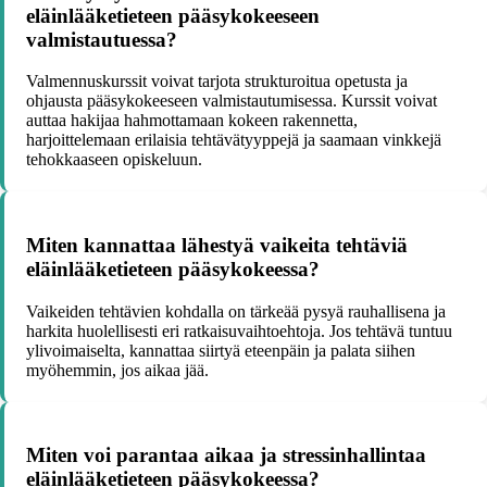
eläinlääketieteen pääsykokeeseen
valmistautuessa?
Valmennuskurssit voivat tarjota strukturoitua opetusta ja
ohjausta pääsykokeeseen valmistautumisessa. Kurssit voivat
auttaa hakijaa hahmottamaan kokeen rakennetta,
harjoittelemaan erilaisia tehtävätyyppejä ja saamaan vinkkejä
tehokkaaseen opiskeluun.
Miten kannattaa lähestyä vaikeita tehtäviä
eläinlääketieteen pääsykokeessa?
Vaikeiden tehtävien kohdalla on tärkeää pysyä rauhallisena ja
harkita huolellisesti eri ratkaisuvaihtoehtoja. Jos tehtävä tuntuu
ylivoimaiselta, kannattaa siirtyä eteenpäin ja palata siihen
myöhemmin, jos aikaa jää.
Miten voi parantaa aikaa ja stressinhallintaa
eläinlääketieteen pääsykokeessa?