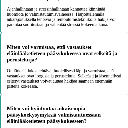
Ajanhallintaan ja stressinhallintaan kannattaa kiinnittää
huomiota jo valmistautumisvaiheessa. Harjoittelemalla
aikarajoituksella tehtäviä ja rentoutumistekniikoita hakija voi
parantaa suoritustaan ja vähentää stressiä kokeen aikana.
Miten voi varmistaa, että vastaukset
eläinlääketieteen pääsykokeessa ovat selkeitä ja
perusteltuja?
On tärkeää lukea tehtävät huolellisesti läpi ja varmistaa, että
vastaukset ovat loogisia ja perusteltuja. Selkeästi ja jäsennellysti
esitetyt vastaukset voivat auttaa hakijaa saamaan enemmän
pisteitä kokeessa.
Miten voi hyödyntää aikaisempia
pääsykoekysymyksiä valmistautuessaan
eläinlääketieteen pääsykokeeseen?