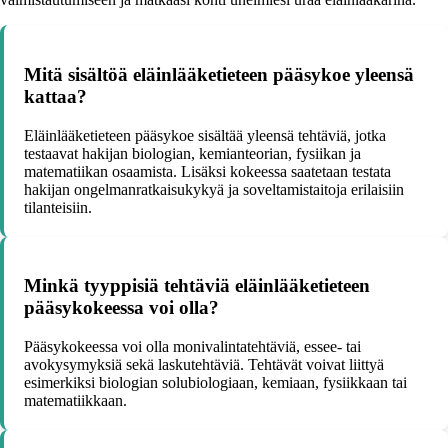
Mitä sisältöä eläinlääketieteen pääsykoe yleensä
kattaa?
Eläinlääketieteen pääsykoe sisältää yleensä tehtäviä, jotka
testaavat hakijan biologian, kemianteorian, fysiikan ja
matematiikan osaamista. Lisäksi kokeessa saatetaan testata
hakijan ongelmanratkaisukykyä ja soveltamistaitoja erilaisiin
tilanteisiin.
Minkä tyyppisiä tehtäviä eläinlääketieteen
pääsykokeessa voi olla?
Pääsykokeessa voi olla monivalintatehtäviä, essee- tai
avokysymyksiä sekä laskutehtäviä. Tehtävät voivat liittyä
esimerkiksi biologian solubiologiaan, kemiaan, fysiikkaan tai
matematiikkaan.