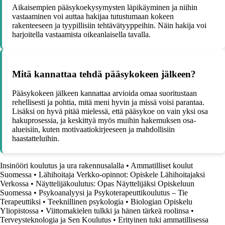
Aikaisempien pääsykoekysymysten läpikäyminen ja niihin
vastaaminen voi auttaa hakijaa tutustumaan kokeen
rakenteeseen ja tyypillisiin tehtävätyyppeihin. Näin hakija voi
harjoitella vastaamista oikeanlaisella tavalla.
Mitä kannattaa tehdä pääsykokeen jälkeen?
Pääsykokeen jälkeen kannattaa arvioida omaa suoritustaan
rehellisesti ja pohtia, mitä meni hyvin ja missä voisi parantaa.
Lisäksi on hyvä pitää mielessä, että pääsykoe on vain yksi osa
hakuprosessia, ja keskittyä myös muihin hakemuksen osa-
alueisiin, kuten motivaatiokirjeeseen ja mahdollisiin
haastatteluihin.
Insinööri koulutus ja ura rakennusalalla
•
Ammatilliset koulut
Suomessa
•
Lähihoitaja Verkko-opinnot: Opiskele Lähihoitajaksi
Verkossa
•
Näyttelijäkoulutus: Opas Näyttelijäksi Opiskeluun
Suomessa
•
Psykoanalyysi ja Psykoterapeuttikoulutus – Tie
Terapeuttiksi
•
Teeknillinen psykologia
•
Biologian Opiskelu
Yliopistossa
•
Viittomakielen tulkki ja hänen tärkeä roolinsa
•
Terveysteknologia ja Sen Koulutus
•
Erityinen tuki ammatillisessa