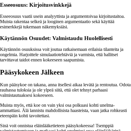
Esseeosuus: Kirjoitusvinkkejä
Esseeosuus vaatii usein analyyttista ja argumentoivaa kirjoitustaitoa.
Muista rakentaa selkeä ja looginen argumentaatio sekä käyttää
esimerkkejä tukemaan näkemyksiäsi.
Käytännön Osuudet: Valmistaudu Huolellisesti
Käytännön osuuksissa voit joutua ratkaisemaan erilaisia tilanteita ja
ongelmia. Harjoittele simulaatiotehtäviä ja varmista, että hallitset
tarvittavat taidot ennen kokeeseen saapumista.
Pääsykokeen Jälkeen
Kun pääsykoe on takana, anna itsellesi aikaa levätä ja rentoutua. Odota
rauhassa tuloksia ja ole ylpeä siitä, että olet tehnyt parhaasi
valmistautuaksesi kokeeseen.
Muista myös, että koe on vain yksi osa polkuasi kohti unelma-
ammattiasi. Älä lannistu mahdollisista haasteista, vaan jatka rohkeasti
eteenpäin kohti tavoitettasi.
Sinä voit onnistua eläinlääketieteen pääsykokeessa! Tsemppiä
valmistautumiseen ja matkaasi kohti unelmiesi uraa eläinlääkärinä.