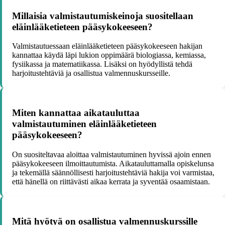
Millaisia valmistautumiskeinoja suositellaan
eläinlääketieteen pääsykokeeseen?
Valmistautuessaan eläinlääketieteen pääsykokeeseen hakijan
kannattaa käydä läpi lukion oppimäärä biologiassa, kemiassa,
fysiikassa ja matematiikassa. Lisäksi on hyödyllistä tehdä
harjoitustehtäviä ja osallistua valmennuskursseille.
Miten kannattaa aikatauluttaa
valmistautuminen eläinlääketieteen
pääsykokeeseen?
On suositeltavaa aloittaa valmistautuminen hyvissä ajoin ennen
pääsykokeeseen ilmoittautumista. Aikatauluttamalla opiskelunsa
ja tekemällä säännöllisesti harjoitustehtäviä hakija voi varmistaa,
että hänellä on riittävästi aikaa kerrata ja syventää osaamistaan.
Mitä hyötyä on osallistua valmennuskurssille