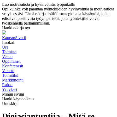
Luo motivaatiota ja hyvinvointia työpaikalla
Opi kuinka voit parantaa työntekijöiden hyvinvointia ja motivaatiota
yrityksessäsi. Tämä e-kirja sisältää strategioita ja käytäntöjä, jotka
edistävät positiivista työympäristöä, jotta työntekijäsi voivat
työskennellä parhaimmillaan.
Hanki e-kirja nyt
KaupanSivu.fi
Luokat
Ura
Toimisto
Versio
Oppiminen
Konferenssit
Varasto
Toimitilat
Markkinointi
Rahaa
Yritykset
Minun sivuni
Hanki käyttöoikeus
Uutiskirje
Digiasiantuntija – Mitä se