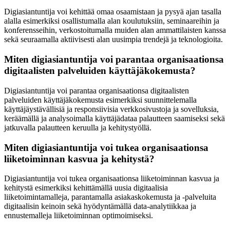
Digiasiantuntija voi kehittää omaa osaamistaan ja pysyä ajan tasalla
alalla esimerkiksi osallistumalla alan koulutuksiin, seminaareihin ja
konferensseihin, verkostoitumalla muiden alan ammattilaisten kanssa
sekä seuraamalla aktiivisesti alan uusimpia trendejä ja teknologioita.
Miten digiasiantuntija voi parantaa organisaationsa
digitaalisten palveluiden käyttäjäkokemusta?
Digiasiantuntija voi parantaa organisaationsa digitaalisten
palveluiden käyttäjäkokemusta esimerkiksi suunnittelemalla
käyttäjäystävällisiä ja responsiivisia verkkosivustoja ja sovelluksia,
keräämällä ja analysoimalla käyttäjädataa palautteen saamiseksi sekä
jatkuvalla palautteen keruulla ja kehitystyöllä.
Miten digiasiantuntija voi tukea organisaationsa
liiketoiminnan kasvua ja kehitystä?
Digiasiantuntija voi tukea organisaationsa liiketoiminnan kasvua ja
kehitystä esimerkiksi kehittämällä uusia digitaalisia
liiketoimintamalleja, parantamalla asiakaskokemusta ja -palveluita
digitaalisin keinoin sekä hyödyntämällä data-analytiikkaa ja
ennustemalleja liiketoiminnan optimoimiseksi.