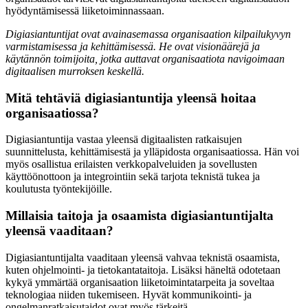
hyödyntämisessä liiketoiminnassaan.
Digiasiantuntijat ovat avainasemassa organisaation kilpailukyvyn
varmistamisessa ja kehittämisessä. He ovat visionäärejä ja
käytännön toimijoita, jotka auttavat organisaatiota navigoimaan
digitaalisen murroksen keskellä.
Mitä tehtäviä digiasiantuntija yleensä hoitaa
organisaatiossa?
Digiasiantuntija vastaa yleensä digitaalisten ratkaisujen
suunnittelusta, kehittämisestä ja ylläpidosta organisaatiossa. Hän voi
myös osallistua erilaisten verkkopalveluiden ja sovellusten
käyttöönottoon ja integrointiin sekä tarjota teknistä tukea ja
koulutusta työntekijöille.
Millaisia taitoja ja osaamista digiasiantuntijalta
yleensä vaaditaan?
Digiasiantuntijalta vaaditaan yleensä vahvaa teknistä osaamista,
kuten ohjelmointi- ja tietokantataitoja. Lisäksi häneltä odotetaan
kykyä ymmärtää organisaation liiketoimintatarpeita ja soveltaa
teknologiaa niiden tukemiseen. Hyvät kommunikointi- ja
ongelmanratkaisutaidot ovat myös tärkeitä.