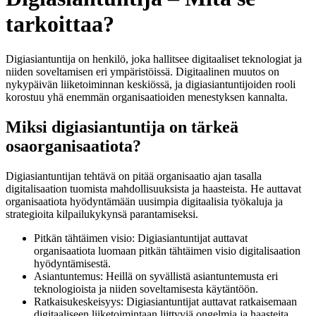
tarkoittaa?
Digiasiantuntija on henkilö, joka hallitsee digitaaliset teknologiat ja
niiden soveltamisen eri ympäristöissä. Digitaalinen muutos on
nykypäivän liiketoiminnan keskiössä, ja digiasiantuntijoiden rooli
korostuu yhä enemmän organisaatioiden menestyksen kannalta.
Miksi digiasiantuntija on tärkeä
osaorganisaatiota?
Digiasiantuntijan tehtävä on pitää organisaatio ajan tasalla
digitalisaation tuomista mahdollisuuksista ja haasteista. He auttavat
organisaatiota hyödyntämään uusimpia digitaalisia työkaluja ja
strategioita kilpailukykynsä parantamiseksi.
Pitkän tähtäimen visio: Digiasiantuntijat auttavat
organisaatiota luomaan pitkän tähtäimen visio digitalisaation
hyödyntämisestä.
Asiantuntemus: Heillä on syvällistä asiantuntemusta eri
teknologioista ja niiden soveltamisesta käytäntöön.
Ratkaisukeskeisyys: Digiasiantuntijat auttavat ratkaisemaan
digitaaliseen liiketoimintaan liittyviä ongelmia ja haasteita.