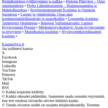
Biolääketieteen työllistyminen ja palkka
•
Historia Pääsykoe – Opas
onnistumiseen
•
Perho Liiketalousopisto – Huippuosaamista ja
Mahdollisuuksia
•
Ravitsemusterapeutti Koulutus ja Opiskelu
Suomessa
•
Luonto ja ympäristöala: Opas alan
koulutusmahdollisuuksiin ja urapolkuihin
•
Logopedia koulutus
Tampereen yliopistossa
•
Ilmajoen Varhaiskasvatus: Lapsesi
Hyvinvoinnin Perusta
•
Mielenterveyshoitotyö: Avain hyvinvointiin
ja terveyteen
•
Muistihoitaja koulutus
•
Hyvinvointikoordinaattori
koulutus
•
KaupanSivu.fi
Jaa sydämesi kanssa
X
Facebook
Instagram
LinkedIn
YouTube
Pinterest
TikTok
Mail
RSS
© Kaikki kopiointi kielletty.
© Kaikki oikeudet pidätetään. Saatamme saada osuuden myynnistä,
kun teet ostoksia sivustolla olevien linkkien kautta.
© Tämän sivuston sisältö on suojattu tekijänoikeudella. Teemme