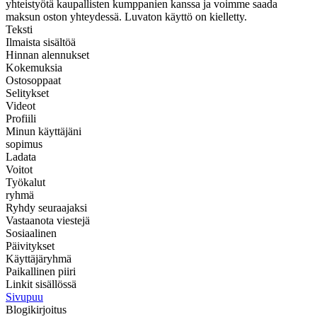
yhteistyötä kaupallisten kumppanien kanssa ja voimme saada
maksun oston yhteydessä. Luvaton käyttö on kielletty.
Teksti
Ilmaista sisältöä
Hinnan alennukset
Kokemuksia
Ostosoppaat
Selitykset
Videot
Profiili
Minun käyttäjäni
sopimus
Ladata
Voitot
Työkalut
ryhmä
Ryhdy seuraajaksi
Vastaanota viestejä
Sosiaalinen
Päivitykset
Käyttäjäryhmä
Paikallinen piiri
Linkit sisällössä
Sivupuu
Blogikirjoitus