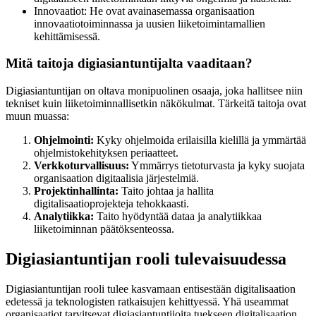
Innovaatiot: He ovat avainasemassa organisaation
innovaatiotoiminnassa ja uusien liiketoimintamallien
kehittämisessä.
Mitä taitoja digiasiantuntijalta vaaditaan?
Digiasiantuntijan on oltava monipuolinen osaaja, joka hallitsee niin
tekniset kuin liiketoiminnallisetkin näkökulmat. Tärkeitä taitoja ovat
muun muassa:
Ohjelmointi:
Kyky ohjelmoida erilaisilla kielillä ja ymmärtää
ohjelmistokehityksen periaatteet.
Verkkoturvallisuus:
Ymmärrys tietoturvasta ja kyky suojata
organisaation digitaalisia järjestelmiä.
Projektinhallinta:
Taito johtaa ja hallita
digitalisaatioprojekteja tehokkaasti.
Analytiikka:
Taito hyödyntää dataa ja analytiikkaa
liiketoiminnan päätöksenteossa.
Digiasiantuntijan rooli tulevaisuudessa
Digiasiantuntijan rooli tulee kasvamaan entisestään digitalisaation
edetessä ja teknologisten ratkaisujen kehittyessä. Yhä useammat
organisaatiot tarvitsevat digiasiantuntijoita tuekseen digitalisaation