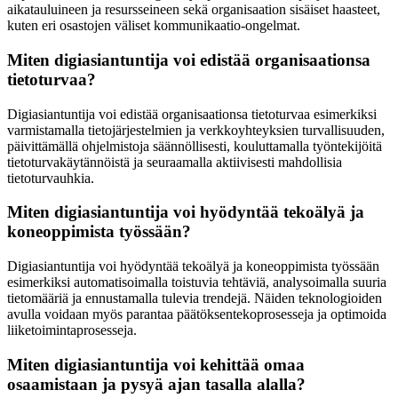
aikatauluineen ja resursseineen sekä organisaation sisäiset haasteet,
kuten eri osastojen väliset kommunikaatio-ongelmat.
Miten digiasiantuntija voi edistää organisaationsa
tietoturvaa?
Digiasiantuntija voi edistää organisaationsa tietoturvaa esimerkiksi
varmistamalla tietojärjestelmien ja verkkoyhteyksien turvallisuuden,
päivittämällä ohjelmistoja säännöllisesti, kouluttamalla työntekijöitä
tietoturvakäytännöistä ja seuraamalla aktiivisesti mahdollisia
tietoturvauhkia.
Miten digiasiantuntija voi hyödyntää tekoälyä ja
koneoppimista työssään?
Digiasiantuntija voi hyödyntää tekoälyä ja koneoppimista työssään
esimerkiksi automatisoimalla toistuvia tehtäviä, analysoimalla suuria
tietomääriä ja ennustamalla tulevia trendejä. Näiden teknologioiden
avulla voidaan myös parantaa päätöksentekoprosesseja ja optimoida
liiketoimintaprosesseja.
Miten digiasiantuntija voi kehittää omaa
osaamistaan ja pysyä ajan tasalla alalla?