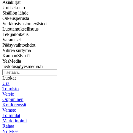
Asiakirjat
Uutiset-osio
Sisällön lähde
Oikeusperusta
Verkkosivuston evästeet
Luottamuksellisuus
Tekijänoikeus
Varaukset
Pääsyvaihtoehdot
Vihreä siirtymä
KaupanSivu.fi
YesMedia
tiedotus@yesmedia.fi
Luokat
Ura
Toimisto
Versio
Oppiminen
Konferenssit
Varasto
Toimitilat
Markkinointi
Rahaa
Yritykset