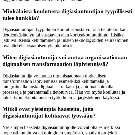
Minkälaista koulutusta digiasiantuntijan tyypillisesti
tulee hankkia?
Digiasiantuntijan tyypillinen koulutustausta voi olla tietotekniikan,
tietojenkäsittelyn tai vastaavan alan korkeakoulututkinto. Lisäksi
jatkuva itsensä kehittäminen ja uusien teknologioiden seuraaminen
ovat tärkeitä osaamisen ylläpitämiseksi.
Miten digiasiantuntija voi auttaa organisaatiotaan
digitaalisen transformaation läpiviennissä?
Digiasiantuntija voi auttaa organisaatiotaan digitaalisen
transformaation läpiviennissä esimerkiksi kehittämällä ja
integroimalla uusia digitaalisia ratkaisuja, automatisoimalla
prosesseja ja parantamalla tietoturvaa. Hän voi myös kouluttaa ja
tukea työntekijöitä uusien työkalujen ja järjestelmien käytössä.
Mitkä ovat yleisimpiä haasteita, joita
digiasiantuntijat kohtaavat työssään?
Yleisimpiä haasteita digiasiantuntijoille voivat olla esimerkiksi
nopeasti muuttuva teknologinen ympäristö, vaativat projektit