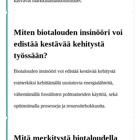
kasvavat markkinamahdollisuudet.
Miten biotalouden insinööri voi
edistää kestävää kehitystä
työssään?
Biotalouden insinööri voi edistää kestävää kehitystä
esimerkiksi kehittämällä uusiutuvia energialähteitä,
vähentämällä fossiilisten polttoaineiden käyttöä, sekä
optimoimalla prosesseja ja resurssitehokkuutta.
Mitä merkitystä biotaloudella