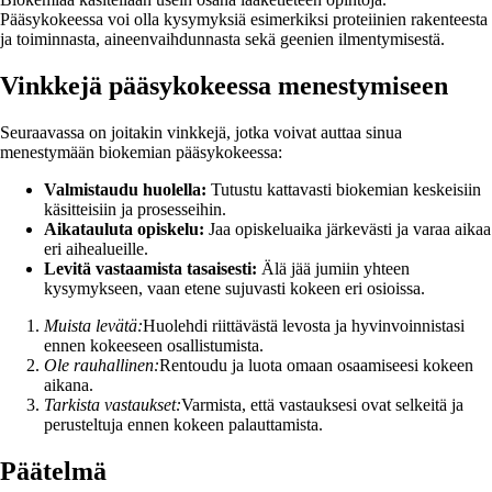
Pääsykokeessa voi olla kysymyksiä esimerkiksi proteiinien rakenteesta
ja toiminnasta, aineenvaihdunnasta sekä geenien ilmentymisestä.
Vinkkejä pääsykokeessa menestymiseen
Seuraavassa on joitakin vinkkejä, jotka voivat auttaa sinua
menestymään biokemian pääsykokeessa:
Valmistaudu huolella:
Tutustu kattavasti biokemian keskeisiin
käsitteisiin ja prosesseihin.
Aikatauluta opiskelu:
Jaa opiskeluaika järkevästi ja varaa aikaa
eri aihealueille.
Levitä vastaamista tasaisesti:
Älä jää jumiin yhteen
kysymykseen, vaan etene sujuvasti kokeen eri osioissa.
Muista levätä:
Huolehdi riittävästä levosta ja hyvinvoinnistasi
ennen kokeeseen osallistumista.
Ole rauhallinen:
Rentoudu ja luota omaan osaamiseesi kokeen
aikana.
Tarkista vastaukset:
Varmista, että vastauksesi ovat selkeitä ja
perusteltuja ennen kokeen palauttamista.
Päätelmä