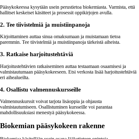
Pääsykokeessa kysytään usein perustietoa biokemiasta. Varmista, että
hallitset keskeiset käsitteet ja prosessit oppikirjojen avulla.
2. Tee tiivistelmiä ja muistiinpanoja
Kirjoittaminen auttaa sinua omaksumaan ja muistamaan tietoa
paremmin. Tee tiivistelmiä ja muistiinpanoja tärkeistä aiheista.
3. Ratkaise harjoitustehtäviä
Harjoitustehtävien ratkaiseminen auttaa testaamaan osaamisesi ja
valmistautumaan pääsykokeeseen. Etsi verkosta lisää harjoitustehtäviä
eri aihealueilta.
4. Osallistu valmennuskursseille
Valmennuskurssit voivat tarjota lisäoppia ja ohjausta
valmistautumiseen. Osallistuminen kursseille voi parantaa
mahdollisuuksiasi menestyä pääsykokeessa.
Biokemian pääsykokeen rakenne
Biokemiaa käsitellään usein osana lääketieteen opintoja.