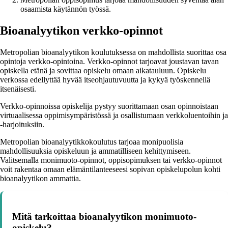
osaamista käytännön työssä.
Bioanalyytikon verkko-opinnot
Metropolian bioanalyytikon koulutuksessa on mahdollista suorittaa osa
opintoja verkko-opintoina. Verkko-opinnot tarjoavat joustavan tavan
opiskella etänä ja sovittaa opiskelu omaan aikatauluun. Opiskelu
verkossa edellyttää hyvää itseohjautuvuutta ja kykyä työskennellä
itsenäisesti.
Verkko-opinnoissa opiskelija pystyy suorittamaan osan opinnoistaan
virtuaalisessa oppimisympäristössä ja osallistumaan verkkoluentoihin ja
-harjoituksiin.
Metropolian bioanalyytikkokoulutus tarjoaa monipuolisia
mahdollisuuksia opiskeluun ja ammatilliseen kehittymiseen.
Valitsemalla monimuoto-opinnot, oppisopimuksen tai verkko-opinnot
voit rakentaa omaan elämäntilanteeseesi sopivan opiskelupolun kohti
bioanalyytikon ammattia.
Mitä tarkoittaa bioanalyytikon monimuoto-
opiskelu?