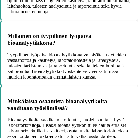
oppii muun muassa näytteiden käsittelyä, laboratoriotekniikoita,
laitehuoltoa, tulosten analysointia ja raportointia sekä hyviä
laboratoriokäytäntöjä.
Millainen on tyypillinen työpäivä
bioanalyytikkona?
Tyypillinen työpäivä bioanalyytikkona voi sisältää näytteiden
vastaanottoa ja käsittelyä, laboratoriotestejä ja -analyysejä,
tulosten tarkistamista ja raportointia sekä laitteiden huoltoa ja
kalibrointia. Bioanalyytikko työskentelee yleensä tiimissä
muiden laboratorioalan ammattilaisten kanssa.
Minkälaista osaamista bioanalyytikolta
vaaditaan työelämässä?
Bioanalyytikolta vaaditaan tarkkuutta, huolellisuutta ja hyviä
laboratoriotaitoja. Lisäksi bioanalyytikon tulee hallita erilaiset
laboratoriotekniikat ja -laitteet, osata tulkita laboratoriotuloksia
sekä noudattaa tiukkoja laatu- ja turvallisuusstandardeja.