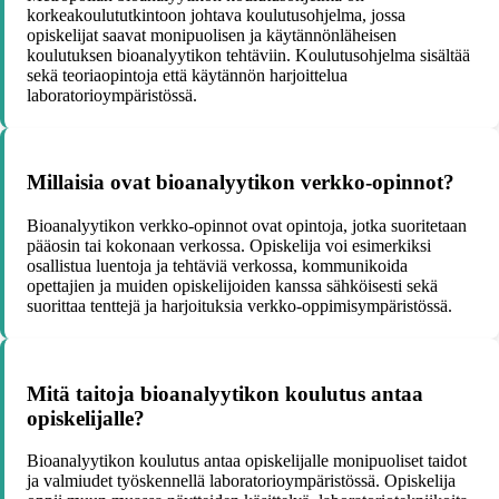
korkeakoulututkintoon johtava koulutusohjelma, jossa
opiskelijat saavat monipuolisen ja käytännönläheisen
koulutuksen bioanalyytikon tehtäviin. Koulutusohjelma sisältää
sekä teoriaopintoja että käytännön harjoittelua
laboratorioympäristössä.
Millaisia ovat bioanalyytikon verkko-opinnot?
Bioanalyytikon verkko-opinnot ovat opintoja, jotka suoritetaan
pääosin tai kokonaan verkossa. Opiskelija voi esimerkiksi
osallistua luentoja ja tehtäviä verkossa, kommunikoida
opettajien ja muiden opiskelijoiden kanssa sähköisesti sekä
suorittaa tenttejä ja harjoituksia verkko-oppimisympäristössä.
Mitä taitoja bioanalyytikon koulutus antaa
opiskelijalle?
Bioanalyytikon koulutus antaa opiskelijalle monipuoliset taidot
ja valmiudet työskennellä laboratorioympäristössä. Opiskelija