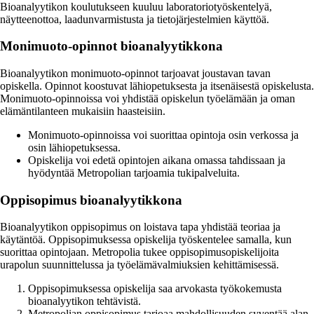
Bioanalyytikon koulutukseen kuuluu laboratoriotyöskentelyä,
näytteenottoa, laadunvarmistusta ja tietojärjestelmien käyttöä.
Monimuoto-opinnot bioanalyytikkona
Bioanalyytikon monimuoto-opinnot tarjoavat joustavan tavan
opiskella. Opinnot koostuvat lähiopetuksesta ja itsenäisestä opiskelusta.
Monimuoto-opinnoissa voi yhdistää opiskelun työelämään ja oman
elämäntilanteen mukaisiin haasteisiin.
Monimuoto-opinnoissa voi suorittaa opintoja osin verkossa ja
osin lähiopetuksessa.
Opiskelija voi edetä opintojen aikana omassa tahdissaan ja
hyödyntää Metropolian tarjoamia tukipalveluita.
Oppisopimus bioanalyytikkona
Bioanalyytikon oppisopimus on loistava tapa yhdistää teoriaa ja
käytäntöä. Oppisopimuksessa opiskelija työskentelee samalla, kun
suorittaa opintojaan. Metropolia tukee oppisopimusopiskelijoita
urapolun suunnittelussa ja työelämävalmiuksien kehittämisessä.
Oppisopimuksessa opiskelija saa arvokasta työkokemusta
bioanalyytikon tehtävistä.
Metropolian oppisopimus tarjoaa mahdollisuuden syventää alan