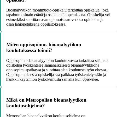
Bioanalyytikon monimuoto-opiskelu tarkoittaa opiskelua, joka
tapahtuu osittain etänä ja osittain lähiopetuksena. Opiskelija voi
esimerkiksi suorittaa osan opinnoistaan verkko-opintoina ja
osan lähiopetuksena oppilaitoksessa.
Miten oppisopimus bioanalyytikon
koulutuksessa toimii?
Oppisopimus bioanalyytikon koulutuksessa tarkoittaa sitä, että
opiskelija työskentelee samanaikaisesti bioanalyytikkona
oppisopimuspaikassa ja suorittaa alan koulutusta työn ohessa.
Oppisopimuksessa opiskelija saa palkkaa työskentelystään ja
hankkii käytännön työkokemusta samalla kun opiskelee.
Mikä on Metropolian bioanalyytikon
koulutusohjelma?
Metropolian bioanalyytikon koulutusohjelma on