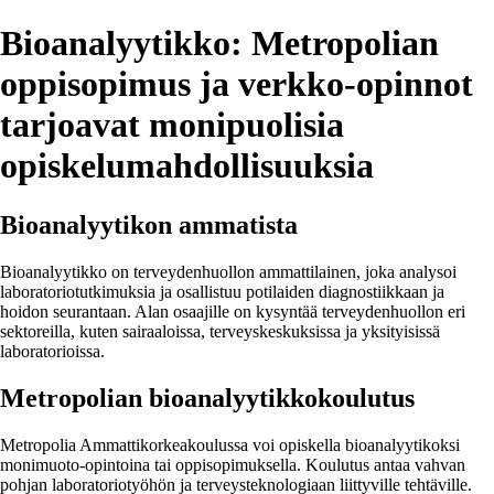
Bioanalyytikko: Metropolian
oppisopimus ja verkko-opinnot
tarjoavat monipuolisia
opiskelumahdollisuuksia
Bioanalyytikon ammatista
Bioanalyytikko on terveydenhuollon ammattilainen, joka analysoi
laboratoriotutkimuksia ja osallistuu potilaiden diagnostiikkaan ja
hoidon seurantaan. Alan osaajille on kysyntää terveydenhuollon eri
sektoreilla, kuten sairaaloissa, terveyskeskuksissa ja yksityisissä
laboratorioissa.
Metropolian bioanalyytikkokoulutus
Metropolia Ammattikorkeakoulussa voi opiskella bioanalyytikoksi
monimuoto-opintoina tai oppisopimuksella. Koulutus antaa vahvan
pohjan laboratoriotyöhön ja terveysteknologiaan liittyville tehtäville.