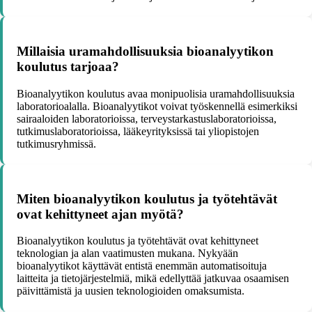
Millaisia uramahdollisuuksia bioanalyytikon
koulutus tarjoaa?
Bioanalyytikon koulutus avaa monipuolisia uramahdollisuuksia
laboratorioalalla. Bioanalyytikot voivat työskennellä esimerkiksi
sairaaloiden laboratorioissa, terveystarkastuslaboratorioissa,
tutkimuslaboratorioissa, lääkeyrityksissä tai yliopistojen
tutkimusryhmissä.
Miten bioanalyytikon koulutus ja työtehtävät
ovat kehittyneet ajan myötä?
Bioanalyytikon koulutus ja työtehtävät ovat kehittyneet
teknologian ja alan vaatimusten mukana. Nykyään
bioanalyytikot käyttävät entistä enemmän automatisoituja
laitteita ja tietojärjestelmiä, mikä edellyttää jatkuvaa osaamisen
päivittämistä ja uusien teknologioiden omaksumista.