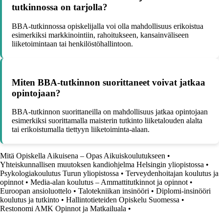
tutkinnossa on tarjolla?
BBA-tutkinnossa opiskelijalla voi olla mahdollisuus erikoistua
esimerkiksi markkinointiin, rahoitukseen, kansainväliseen
liiketoimintaan tai henkilöstöhallintoon.
Miten BBA-tutkinnon suorittaneet voivat jatkaa
opintojaan?
BBA-tutkinnon suorittaneilla on mahdollisuus jatkaa opintojaan
esimerkiksi suorittamalla maisterin tutkinto liiketalouden alalta
tai erikoistumalla tiettyyn liiketoiminta-alaan.
Mitä Opiskella Aikuisena – Opas Aikuiskoulutukseen
•
Yhteiskunnallisen muutoksen kandiohjelma Helsingin yliopistossa
•
Psykologiakoulutus Turun yliopistossa
•
Terveydenhoitajan koulutus ja
opinnot
•
Media-alan koulutus – Ammattitutkinnot ja opinnot
•
Euroopan ansioluottelo
•
Talotekniikan insinööri
•
Diplomi-insinööri
koulutus ja tutkinto
•
Hallintotieteiden Opiskelu Suomessa
•
Restonomi AMK Opinnot ja Matkailuala
•