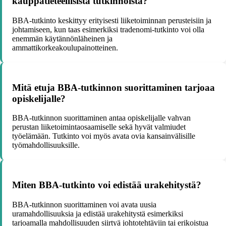
kauppatieteellisistä tutkinnoista?
BBA-tutkinto keskittyy erityisesti liiketoiminnan perusteisiin ja
johtamiseen, kun taas esimerkiksi tradenomi-tutkinto voi olla
enemmän käytännönläheinen ja
ammattikorkeakoulupainotteinen.
Mitä etuja BBA-tutkinnon suorittaminen tarjoaa
opiskelijalle?
BBA-tutkinnon suorittaminen antaa opiskelijalle vahvan
perustan liiketoimintaosaamiselle sekä hyvät valmiudet
työelämään. Tutkinto voi myös avata ovia kansainvälisille
työmahdollisuuksille.
Miten BBA-tutkinto voi edistää urakehitystä?
BBA-tutkinnon suorittaminen voi avata uusia
uramahdollisuuksia ja edistää urakehitystä esimerkiksi
tarjoamalla mahdollisuuden siirtyä johtotehtäviin tai erikoistua