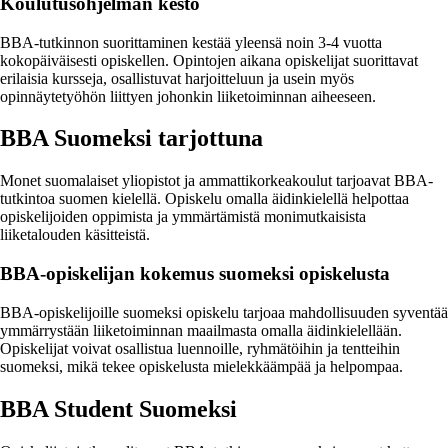
Koulutusohjelman kesto
BBA-tutkinnon suorittaminen kestää yleensä noin 3-4 vuotta
kokopäiväisesti opiskellen. Opintojen aikana opiskelijat suorittavat
erilaisia kursseja, osallistuvat harjoitteluun ja usein myös
opinnäytetyöhön liittyen johonkin liiketoiminnan aiheeseen.
BBA Suomeksi tarjottuna
Monet suomalaiset yliopistot ja ammattikorkeakoulut tarjoavat BBA-
tutkintoa suomen kielellä. Opiskelu omalla äidinkielellä helpottaa
opiskelijoiden oppimista ja ymmärtämistä monimutkaisista
liiketalouden käsitteistä.
BBA-opiskelijan kokemus suomeksi opiskelusta
BBA-opiskelijoille suomeksi opiskelu tarjoaa mahdollisuuden syventää
ymmärrystään liiketoiminnan maailmasta omalla äidinkielellään.
Opiskelijat voivat osallistua luennoille, ryhmätöihin ja tentteihin
suomeksi, mikä tekee opiskelusta mielekkäämpää ja helpompaa.
BBA Student Suomeksi