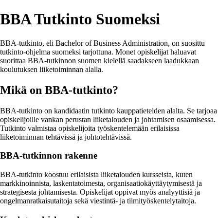
BBA Tutkinto Suomeksi
BBA-tutkinto, eli Bachelor of Business Administration, on suosittu
tutkinto-ohjelma suomeksi tarjottuna. Monet opiskelijat haluavat
suorittaa BBA-tutkinnon suomen kielellä saadakseen laadukkaan
koulutuksen liiketoiminnan alalla.
Mikä on BBA-tutkinto?
BBA-tutkinto on kandidaatin tutkinto kauppatieteiden alalta. Se tarjoaa
opiskelijoille vankan perustan liiketalouden ja johtamisen osaamisessa.
Tutkinto valmistaa opiskelijoita työskentelemään erilaisissa
liiketoiminnan tehtävissä ja johtotehtävissä.
BBA-tutkinnon rakenne
BBA-tutkinto koostuu erilaisista liiketalouden kursseista, kuten
markkinoinnista, laskentatoimesta, organisaatiokäyttäytymisestä ja
strategisesta johtamisesta. Opiskelijat oppivat myös analyyttisiä ja
ongelmanratkaisutaitoja sekä viestintä- ja tiimityöskentelytaitoja.