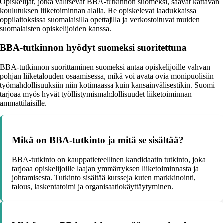
Opiskelijat, jotka valitsevat BBA-tutkinnon suomeksi, saavat kattavan
koulutuksen liiketoiminnan alalla. He opiskelevat laadukkaissa
oppilaitoksissa suomalaisilla opettajilla ja verkostoituvat muiden
suomalaisten opiskelijoiden kanssa.
BBA-tutkinnon hyödyt suomeksi suoritettuna
BBA-tutkinnon suorittaminen suomeksi antaa opiskelijoille vahvan
pohjan liiketalouden osaamisessa, mikä voi avata ovia monipuolisiin
työmahdollisuuksiin niin kotimaassa kuin kansainvälisestikin. Suomi
tarjoaa myös hyvät työllistymismahdollisuudet liiketoiminnan
ammattilaisille.
Mikä on BBA-tutkinto ja mitä se sisältää?
BBA-tutkinto on kauppatieteellinen kandidaatin tutkinto, joka
tarjoaa opiskelijoille laajan ymmärryksen liiketoiminnasta ja
johtamisesta. Tutkinto sisältää kursseja kuten markkinointi,
talous, laskentatoimi ja organisaatiokäyttäytyminen.