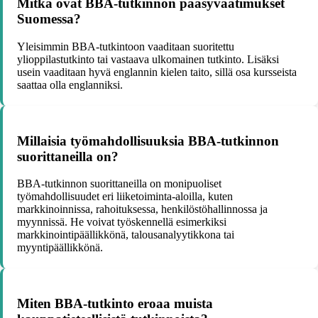
Mitkä ovat BBA-tutkinnon pääsyvaatimukset
Suomessa?
Yleisimmin BBA-tutkintoon vaaditaan suoritettu
ylioppilastutkinto tai vastaava ulkomainen tutkinto. Lisäksi
usein vaaditaan hyvä englannin kielen taito, sillä osa kursseista
saattaa olla englanniksi.
Millaisia työmahdollisuuksia BBA-tutkinnon
suorittaneilla on?
BBA-tutkinnon suorittaneilla on monipuoliset
työmahdollisuudet eri liiketoiminta-aloilla, kuten
markkinoinnissa, rahoituksessa, henkilöstöhallinnossa ja
myynnissä. He voivat työskennellä esimerkiksi
markkinointipäällikkönä, talousanalyytikkona tai
myyntipäällikkönä.
Miten BBA-tutkinto eroaa muista