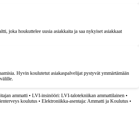
ltti, joka houkuttelee uusia asiakkaita ja saa nykyiset asiakkaat
ohtaamisia. Hyvin koulutetut asiakaspalvelijat pystyvät ymmärtämään
älille.
oitajan ammatti
•
LVI-insinööri: LVI-talotekniikan ammattilainen
•
lenterveys koulutus
•
Elektroniikka-asentaja: Ammatti ja Koulutus
•