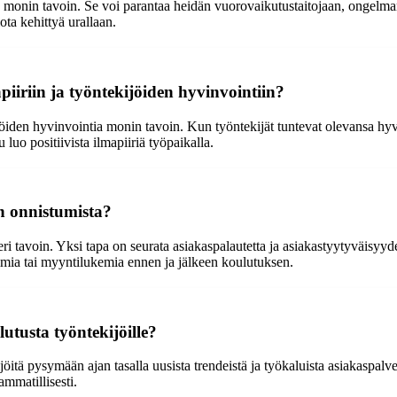
n monin tavoin. Se voi parantaa heidän vuorovaikutustaitojaan, ongelman
ota kehittyä urallaan.
iiriin ja työntekijöiden hyvinvointiin?
öiden hyvinvointia monin tavoin. Kun työntekijät tuntevat olevansa hyvin
luo positiivista ilmapiiriä työpaikalla.
n onnistumista?
i tavoin. Yksi tapa on seurata asiakaspalautetta ja asiakastyytyväisyyd
elmia tai myyntilukemia ennen ja jälkeen koulutuksen.
utusta työntekijöille?
öitä pysymään ajan tasalla uusista trendeistä ja työkaluista asiakaspalve
mmatillisesti.