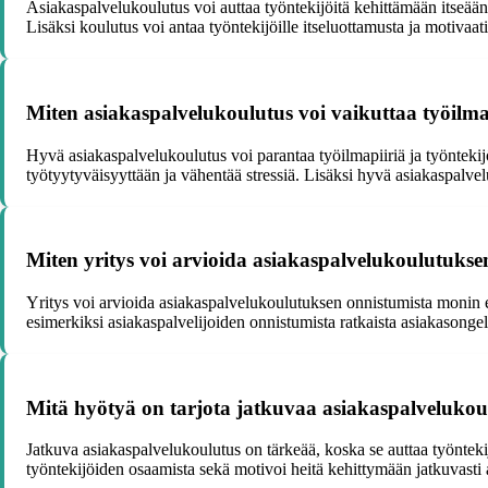
Asiakaspalvelukoulutus voi auttaa työntekijöitä kehittämään itseää
Lisäksi koulutus voi antaa työntekijöille itseluottamusta ja motivaati
Miten asiakaspalvelukoulutus voi vaikuttaa työilmap
Hyvä asiakaspalvelukoulutus voi parantaa työilmapiiriä ja työntekij
työtyytyväisyyttään ja vähentää stressiä. Lisäksi hyvä asiakaspalvelu 
Miten yritys voi arvioida asiakaspalvelukoulutukse
Yritys voi arvioida asiakaspalvelukoulutuksen onnistumista monin er
esimerkiksi asiakaspalvelijoiden onnistumista ratkaista asiakasong
Mitä hyötyä on tarjota jatkuvaa asiakaspalvelukoul
Jatkuva asiakaspalvelukoulutus on tärkeää, koska se auttaa työntekij
työntekijöiden osaamista sekä motivoi heitä kehittymään jatkuvasti a