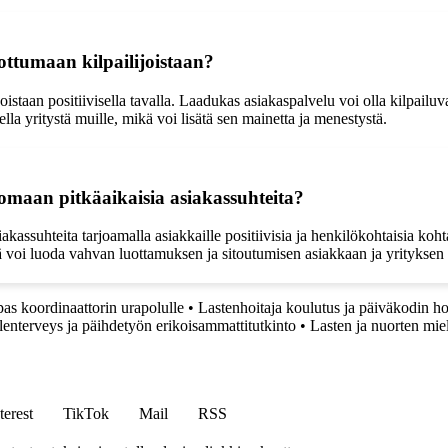
ottumaan kilpailijoistaan?
istaan positiivisella tavalla. Laadukas asiakaspalvelu voi olla kilpailuva
la yritystä muille, mikä voi lisätä sen mainetta ja menestystä.
uomaan pitkäaikaisia asiakassuhteita?
iakassuhteita tarjoamalla asiakkaille positiivisia ja henkilökohtaisia k
kä voi luoda vahvan luottamuksen ja sitoutumisen asiakkaan ja yrityksen v
as koordinaattorin urapolulle
•
Lastenhoitaja koulutus ja päiväkodin h
enterveys ja päihdetyön erikoisammattitutkinto
•
Lasten ja nuorten mie
terest
TikTok
Mail
RSS