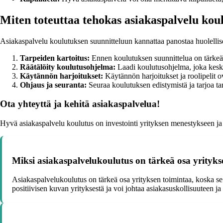
Miten toteuttaa tehokas asiakaspalvelu kou
Asiakaspalvelu koulutuksen suunnitteluun kannattaa panostaa huolellise
Tarpeiden kartoitus:
Ennen koulutuksen suunnittelua on tärkeää se
Räätälöity koulutusohjelma:
Laadi koulutusohjelma, joka keskitt
Käytännön harjoitukset:
Käytännön harjoitukset ja roolipelit o
Ohjaus ja seuranta:
Seuraa koulutuksen edistymistä ja tarjoa tarv
Ota yhteyttä ja kehitä asiakaspalvelua!
Hyvä asiakaspalvelu koulutus on investointi yrityksen menestykseen ja
Miksi asiakaspalvelukoulutus on tärkeä osa yrityks
Asiakaspalvelukoulutus on tärkeä osa yrityksen toimintaa, koska se
positiivisen kuvan yrityksestä ja voi johtaa asiakasuskollisuuteen ja 