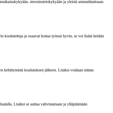
ratkaisukykyään, stressinsietokykyään ja yleistä ammattitaitoaan.
 koulutettuja ja osaavat hoitaa työnsä hyvin, se voi lisätä heidän
en kehittymistä koulutuksen jälkeen. Lisäksi voidaan mitata
lualalla. Lisäksi se auttaa vahvistamaan ja ylläpitämään