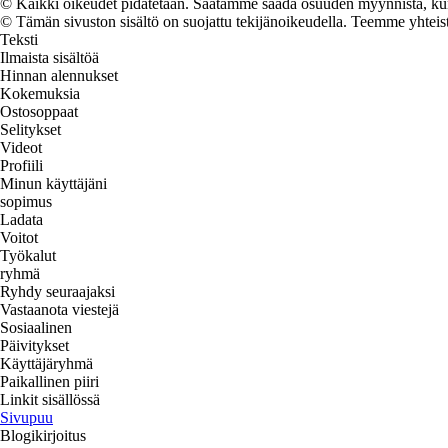
© Kaikki oikeudet pidätetään. Saatamme saada osuuden myynnistä, kun t
© Tämän sivuston sisältö on suojattu tekijänoikeudella. Teemme yhtei
Teksti
Ilmaista sisältöä
Hinnan alennukset
Kokemuksia
Ostosoppaat
Selitykset
Videot
Profiili
Minun käyttäjäni
sopimus
Ladata
Voitot
Työkalut
ryhmä
Ryhdy seuraajaksi
Vastaanota viestejä
Sosiaalinen
Päivitykset
Käyttäjäryhmä
Paikallinen piiri
Linkit sisällössä
Sivupuu
Blogikirjoitus