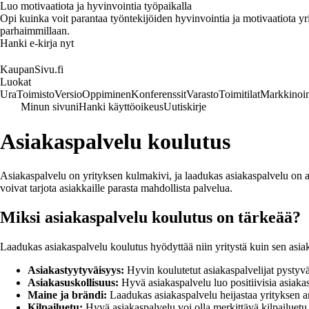
Luo motivaatiota ja hyvinvointia työpaikalla
Opi kuinka voit parantaa työntekijöiden hyvinvointia ja motivaatiota yrity
parhaimmillaan.
Hanki e-kirja nyt
KaupanSivu.fi
Luokat
Ura
Toimisto
Versio
Oppiminen
Konferenssit
Varasto
Toimitilat
Markkinoin
Minun sivuni
Hanki käyttöoikeus
Uutiskirje
Asiakaspalvelu koulutus
Asiakaspalvelu on yrityksen kulmakivi, ja laadukas asiakaspalvelu on a
voivat tarjota asiakkaille parasta mahdollista palvelua.
Miksi asiakaspalvelu koulutus on tärkeää?
Laadukas asiakaspalvelu koulutus hyödyttää niin yritystä kuin sen asiak
Asiakastyytyväisyys:
Hyvin koulutetut asiakaspalvelijat pystyvä
Asiakasuskollisuus:
Hyvä asiakaspalvelu luo positiivisia asiakas
Maine ja brändi:
Laadukas asiakaspalvelu heijastaa yrityksen a
Kilpailuetu:
Hyvä asiakaspalvelu voi olla merkittävä kilpailuetu, 