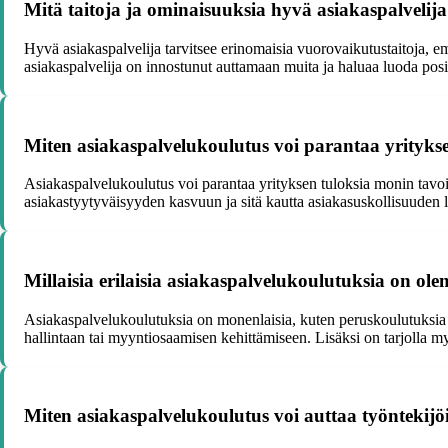
Mitä taitoja ja ominaisuuksia hyvä asiakaspalvelija
Hyvä asiakaspalvelija tarvitsee erinomaisia vuorovaikutustaitoja, em
asiakaspalvelija on innostunut auttamaan muita ja haluaa luoda posi
Miten asiakaspalvelukoulutus voi parantaa yritykse
Asiakaspalvelukoulutus voi parantaa yrityksen tuloksia monin tavo
asiakastyytyväisyyden kasvuun ja sitä kautta asiakasuskollisuuden li
Millaisia erilaisia asiakaspalvelukoulutuksia on ol
Asiakaspalvelukoulutuksia on monenlaisia, kuten peruskoulutuksia uus
hallintaan tai myyntiosaamisen kehittämiseen. Lisäksi on tarjolla my
Miten asiakaspalvelukoulutus voi auttaa työntekijö