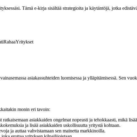
ksessäsi. Tämä e-kirja sisältää strategioita ja käytäntöjä, jotka edistävä
ti
Rahaa
Yritykset
vainasemassa asiakassuhteiden luomisessa ja ylläpitämisessä. Sen vuoks
kaitakin monin eri tavoin:
t ratkaisemaan asiakkaiden ongelmat nopeasti ja tehokkaasti, mikä lisää
kokemuksia ja lisää asiakkaiden uskollisuutta yritystä kohtaan.
rvoja ja auttaa vahvistamaan sen mainetta markkinoilla.
joka erottaa yrityksen kilpailijoistaan.