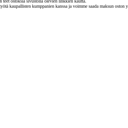
eet ostoksia sivustolla olevien linkkien kautta.
styötä kaupallisten kumppanien kanssa ja voimme saada maksun oston yh