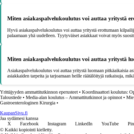
Miten asiakaspalvelukoulutus voi auttaa yritystä er
Hyvä asiakaspalvelukoulutus voi auttaa yritystä erottumaan kilpailijo
palaamaan yhä uudelleen. Tyytyväiset asiakkaat voivat myös suositel
Miten asiakaspalvelukoulutus voi auttaa yritystä l
Asiakaspalvelukoulutus voi auttaa yritystä luomaan pitkäaikaisia as
asiakkaiden tarpeita ja tarjoamaan heille räätälöityjä ratkaisuja, mi
Yrittäjyyden ammattitutkinnon eperusteet
•
Koordinaattori koulutus: Op
Taloustiede
•
Media-alan koulutus – Ammattitutkinnot ja opinnot
•
Miel
Gastroenterologinen Kirurgia
•
KaupanSivu.fi
Jaa sydämesi kanssa
X
Facebook
Instagram
LinkedIn
YouTube
Pin
© Kaikki kopiointi kielletty.