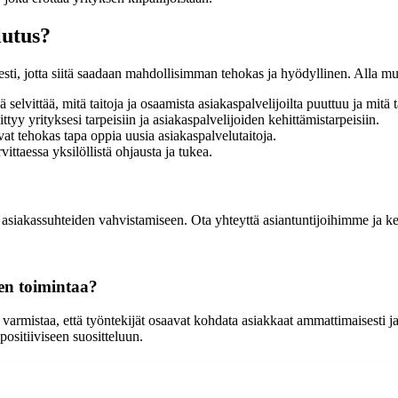
lutus?
sti, jotta siitä saadaan mahdollisimman tehokas ja hyödyllinen. Alla m
lvittää, mitä taitoja ja osaamista asiakaspalvelijoilta puuttuu ja mitä t
yy yrityksesi tarpeisiin ja asiakaspalvelijoiden kehittämistarpeisiin.
vat tehokas tapa oppia uusia asiakaspalvelutaitoja.
ittaessa yksilöllistä ohjausta ja tukea.
 asiakassuhteiden vahvistamiseen. Ota yhteyttä asiantuntijoihimme ja 
en toimintaa?
 varmistaa, että työntekijät osaavat kohdata asiakkaat ammattimaisesti 
positiiviseen suositteluun.