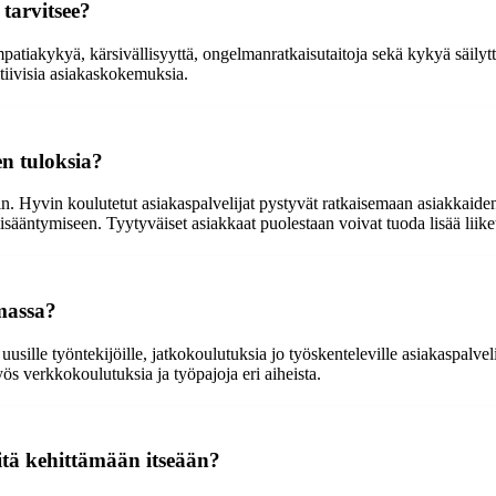
 tarvitsee?
patiakykyä, kärsivällisyyttä, ongelmanratkaisutaitoja sekä kykyä säilyttä
tiivisia asiakaskokemuksia.
n tuloksia?
in. Hyvin koulutetut asiakaspalvelijat pystyvät ratkaisemaan asiakka
sääntymiseen. Tyytyväiset asiakkaat puolestaan voivat tuoda lisää liiketo
emassa?
ille työntekijöille, jatkokoulutuksia jo työskenteleville asiakaspalvelij
ös verkkokoulutuksia ja työpajoja eri aiheista.
itä kehittämään itseään?