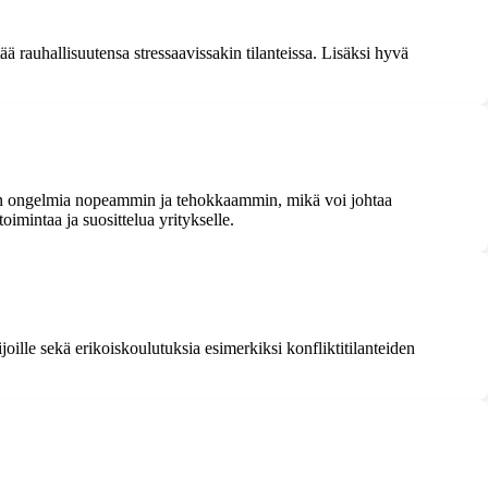
ä rauhallisuutensa stressaavissakin tilanteissa. Lisäksi hyvä
iden ongelmia nopeammin ja tehokkaammin, mikä voi johtaa
imintaa ja suosittelua yritykselle.
oille sekä erikoiskoulutuksia esimerkiksi konfliktitilanteiden