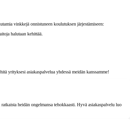
uutamia vinkkejä onnistuneen koulutuksen järjestämiseen:
aitoja halutaan kehittää.
kehitä yrityksesi asiakaspalvelua yhdessä meidän kanssamme!
ja ratkaista heidän ongelmansa tehokkaasti. Hyvä asiakaspalvelu luo