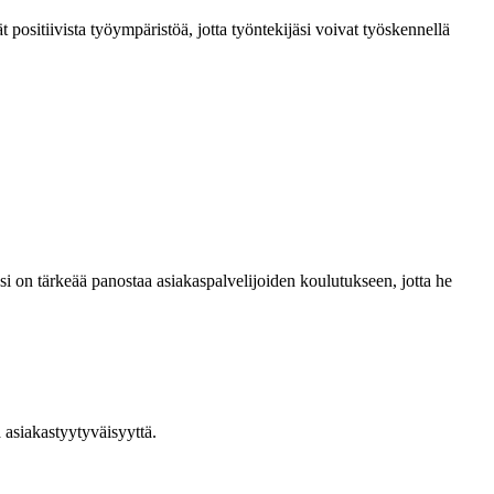
t positiivista työympäristöä, jotta työntekijäsi voivat työskennellä
i on tärkeää panostaa asiakaspalvelijoiden koulutukseen, jotta he
 asiakastyytyväisyyttä.