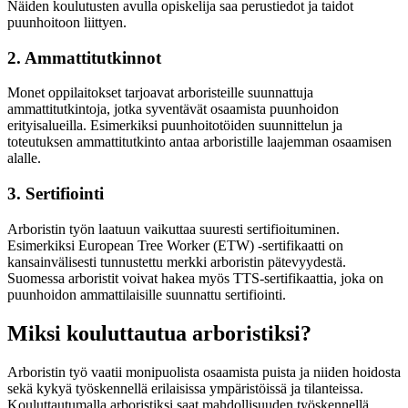
Näiden koulutusten avulla opiskelija saa perustiedot ja taidot
puunhoitoon liittyen.
2. Ammattitutkinnot
Monet oppilaitokset tarjoavat arboristeille suunnattuja
ammattitutkintoja, jotka syventävät osaamista puunhoidon
erityisalueilla. Esimerkiksi puunhoitotöiden suunnittelun ja
toteutuksen ammattitutkinto antaa arboristille laajemman osaamisen
alalle.
3. Sertifiointi
Arboristin työn laatuun vaikuttaa suuresti sertifioituminen.
Esimerkiksi European Tree Worker (ETW) -sertifikaatti on
kansainvälisesti tunnustettu merkki arboristin pätevyydestä.
Suomessa arboristit voivat hakea myös TTS-sertifikaattia, joka on
puunhoidon ammattilaisille suunnattu sertifiointi.
Miksi kouluttautua arboristiksi?
Arboristin työ vaatii monipuolista osaamista puista ja niiden hoidosta
sekä kykyä työskennellä erilaisissa ympäristöissä ja tilanteissa.
Kouluttautumalla arboristiksi saat mahdollisuuden työskennellä