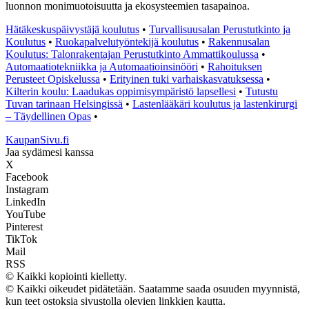
luonnon monimuotoisuutta ja ekosysteemien tasapainoa.
Hätäkeskuspäivystäjä koulutus
•
Turvallisuusalan Perustutkinto ja
Koulutus
•
Ruokapalvelutyöntekijä koulutus
•
Rakennusalan
Koulutus: Talonrakentajan Perustutkinto Ammattikoulussa
•
Automaatiotekniikka ja Automaatioinsinööri
•
Rahoituksen
Perusteet Opiskelussa
•
Erityinen tuki varhaiskasvatuksessa
•
Kilterin koulu: Laadukas oppimisympäristö lapsellesi
•
Tutustu
Tuvan tarinaan Helsingissä
•
Lastenlääkäri koulutus ja lastenkirurgi
– Täydellinen Opas
•
KaupanSivu.fi
Jaa sydämesi kanssa
X
Facebook
Instagram
LinkedIn
YouTube
Pinterest
TikTok
Mail
RSS
© Kaikki kopiointi kielletty.
© Kaikki oikeudet pidätetään. Saatamme saada osuuden myynnistä,
kun teet ostoksia sivustolla olevien linkkien kautta.