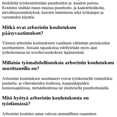
henkilöitä työskentelemään puunhoidon ja -kaadon parissa.
Koulutus sisältää muun muassa puunhoito- ja kaatotekniikoita,
turvallisuusmääräyksiä, kasvien tuntemusta sekä työkalujen ja
varusteiden käyttöä.
Mitkä ovat arboristin koulutuksen
pääsyvaatimukset?
Yleensä arboristin koulutukseen vaaditaan vähintään peruskoulun
suorittaminen. Joissain tapauksissa edellytetään myös alan
työkokemusta tai soveltuvuuskokeen läpäisemistä.
Millaisia työmahdollisuuksia arboristin koulutuksen
suorittaneilla on?
Arboristin koulutuksen suorittaneet voivat työskennellä esimerkiksi
puutarha- ja viheralueiden hoidossa, kaupunkipuiden
kunnossapidossa, metsänhoidossa tai yksityisellä puunhoitoalalla.
Mitä hyötyä arboristin koulutuksesta on
työelämässä?
Arboristin koulutus antaa vahvan ammatillisen osaamisen