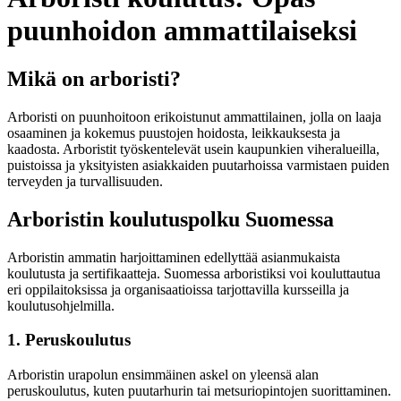
puunhoidon ammattilaiseksi
Mikä on arboristi?
Arboristi on puunhoitoon erikoistunut ammattilainen, jolla on laaja
osaaminen ja kokemus puustojen hoidosta, leikkauksesta ja
kaadosta. Arboristit työskentelevät usein kaupunkien viheralueilla,
puistoissa ja yksityisten asiakkaiden puutarhoissa varmistaen puiden
terveyden ja turvallisuuden.
Arboristin koulutuspolku Suomessa
Arboristin ammatin harjoittaminen edellyttää asianmukaista
koulutusta ja sertifikaatteja. Suomessa arboristiksi voi kouluttautua
eri oppilaitoksissa ja organisaatioissa tarjottavilla kursseilla ja
koulutusohjelmilla.
1. Peruskoulutus
Arboristin urapolun ensimmäinen askel on yleensä alan
peruskoulutus, kuten puutarhurin tai metsuriopintojen suorittaminen.