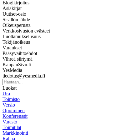
Blogikirjoitus
Asiakirjat
Uutiset-osio
Sisällön lähde
Oikeusperusta
Verkkosivuston evästeet
Luottamuksellisuus
Tekijänoikeus
Varaukset
Pääsyvaihtoehdot
Vihreä siirtymä
KaupanSivu.fi
YesMedia
tiedotus@yesmedia.fi
Luokat
Ura
Toimisto
Versio
Oppiminen
Konferenssit
Varasto
Toimitilat
Markkinointi
Rahaa