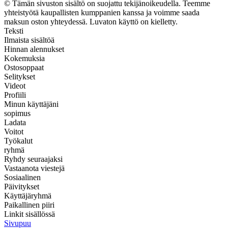
© Tämän sivuston sisältö on suojattu tekijänoikeudella. Teemme
yhteistyötä kaupallisten kumppanien kanssa ja voimme saada
maksun oston yhteydessä. Luvaton käyttö on kielletty.
Teksti
Ilmaista sisältöä
Hinnan alennukset
Kokemuksia
Ostosoppaat
Selitykset
Videot
Profiili
Minun käyttäjäni
sopimus
Ladata
Voitot
Työkalut
ryhmä
Ryhdy seuraajaksi
Vastaanota viestejä
Sosiaalinen
Päivitykset
Käyttäjäryhmä
Paikallinen piiri
Linkit sisällössä
Sivupuu