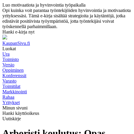
Luo motivaatiota ja hyvinvointia työpaikalla
Opi kuinka voit parantaa työntekijöiden hyvinvointia ja motivaatiota
yrityksessäsi. Tämä e-kirja sisältää strategioita ja käytäntöjä, jotka
edistävät positiivista työympäristöä, jotta työntekijäsi voivat
työskennellä parhaimmillaan.
Hanki e-kirja nyt
KaupanSivu.fi
Luokat
Ura
Toimisto
Versio
Oppiminen
Konferenssit
Varasto
Toimitilat
Markkinointi
Rahaa
Yritykset
Minun sivuni
Hanki käyttöoikeus
Uutiskirje
Arboristi koulutus: Opas