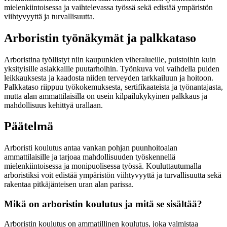
mielenkiintoisessa ja vaihtelevassa työssä sekä edistää ympäristön
viihtyvyyttä ja turvallisuutta.
Arboristin työnäkymät ja palkkataso
Arboristina työllistyt niin kaupunkien viheralueille, puistoihin kuin
yksityisille asiakkaille puutarhoihin. Työnkuva voi vaihdella puiden
leikkauksesta ja kaadosta niiden terveyden tarkkailuun ja hoitoon.
Palkkataso riippuu työkokemuksesta, sertifikaateista ja työnantajasta,
mutta alan ammattilaisilla on usein kilpailukykyinen palkkaus ja
mahdollisuus kehittyä urallaan.
Päätelmä
Arboristi koulutus antaa vankan pohjan puunhoitoalan
ammattilaisille ja tarjoaa mahdollisuuden työskennellä
mielenkiintoisessa ja monipuolisessa työssä. Kouluttautumalla
arboristiksi voit edistää ympäristön viihtyvyyttä ja turvallisuutta sekä
rakentaa pitkäjänteisen uran alan parissa.
Mikä on arboristin koulutus ja mitä se sisältää?
Arboristin koulutus on ammatillinen koulutus, joka valmistaa