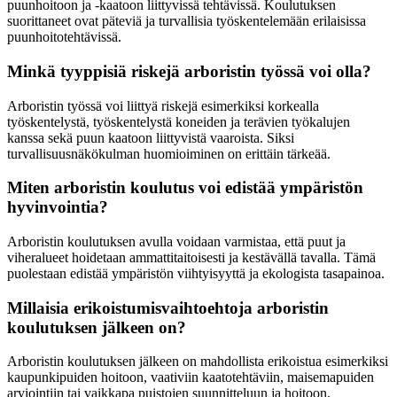
puunhoitoon ja -kaatoon liittyvissä tehtävissä. Koulutuksen
suorittaneet ovat päteviä ja turvallisia työskentelemään erilaisissa
puunhoitotehtävissä.
Minkä tyyppisiä riskejä arboristin työssä voi olla?
Arboristin työssä voi liittyä riskejä esimerkiksi korkealla
työskentelystä, työskentelystä koneiden ja terävien työkalujen
kanssa sekä puun kaatoon liittyvistä vaaroista. Siksi
turvallisuusnäkökulman huomioiminen on erittäin tärkeää.
Miten arboristin koulutus voi edistää ympäristön
hyvinvointia?
Arboristin koulutuksen avulla voidaan varmistaa, että puut ja
viheralueet hoidetaan ammattitaitoisesti ja kestävällä tavalla. Tämä
puolestaan edistää ympäristön viihtyisyyttä ja ekologista tasapainoa.
Millaisia erikoistumisvaihtoehtoja arboristin
koulutuksen jälkeen on?
Arboristin koulutuksen jälkeen on mahdollista erikoistua esimerkiksi
kaupunkipuiden hoitoon, vaativiin kaatotehtäviin, maisemapuiden
arviointiin tai vaikkapa puistojen suunnitteluun ja hoitoon.