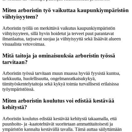
Miten arboristin työ vaikuttaa kaupunkiympäristön
viihtyisyyteen?
Arboristin työllä on merkittävä vaikutus kaupunkiympäristön
viihtyisyyteen, sillä hyvin hoidetut ja terveet puut parantavat
ilmanlaatua, tarjoavat suojaa ja viihtyisyyttä sekä lisäävät alueen
visuaalista vetovoimaa.
Mitä taitoja ja ominaisuuksia arboristin työssä
tarvitaan?
Arboristin työssä tarvitaan muun muassa hyvää fyysistä kuntoa,
tarkkuutta, huolellisuutta, ongelmanratkaisukykyä,
tiimityöskentelytaitoja sekä kykyä toimia turvallisesti erilaisissa
työympäristöissä.
Miten arboristin koulutus voi edistää kestävää
kehitystä?
Arboristin koulutus edistää kestävää kehitystä takaamalla, että
puunhoito- ja -kaatotehtävät suoritetaan ammattitaitoisesti ja
ympäristön kannalta kestävällä tavalla. Tämä auttaa säilyttämään