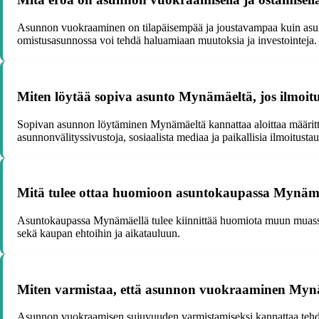
Asunnon vuokraaminen on tilapäisempää ja joustavampaa kuin asunno
omistusasunnossa voi tehdä haluamiaan muutoksia ja investointeja.
Miten löytää sopiva asunto Mynämäeltä, jos ilmoit
Sopivan asunnon löytäminen Mynämäeltä kannattaa aloittaa määrittel
asunnonvälityssivustoja, sosiaalista mediaa ja paikallisia ilmoitustau
Mitä tulee ottaa huomioon asuntokaupassa Mynäm
Asuntokaupassa Mynämäellä tulee kiinnittää huomiota muun muassa ka
sekä kaupan ehtoihin ja aikatauluun.
Miten varmistaa, että asunnon vuokraaminen Mynä
Asunnon vuokraamisen sujuvuuden varmistamiseksi kannattaa tehdä h