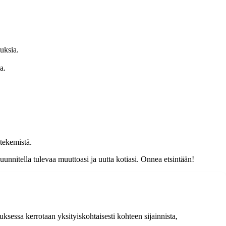
tuksia.
a.
 tekemistä.
unnitella tulevaa muuttoasi ja uutta kotiasi. Onnea etsintään!
sessa kerrotaan yksityiskohtaisesti kohteen sijainnista,