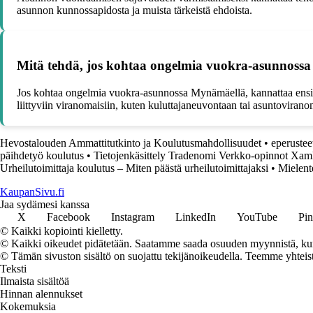
asunnon kunnossapidosta ja muista tärkeistä ehdoista.
Mitä tehdä, jos kohtaa ongelmia vuokra-asunnoss
Jos kohtaa ongelmia vuokra-asunnossa Mynämäellä, kannattaa ensisija
liittyviin viranomaisiin, kuten kuluttajaneuvontaan tai asuntovirano
Hevostalouden Ammattitutkinto ja Koulutusmahdollisuudet
•
eperustee
päihdetyö koulutus
•
Tietojenkäsittely Tradenomi Verkko-opinnot Xam
Urheilutoimittaja koulutus – Miten päästä urheilutoimittajaksi
•
Mielent
KaupanSivu.fi
Jaa sydämesi kanssa
X
Facebook
Instagram
LinkedIn
YouTube
Pin
© Kaikki kopiointi kielletty.
© Kaikki oikeudet pidätetään. Saatamme saada osuuden myynnistä, kun t
© Tämän sivuston sisältö on suojattu tekijänoikeudella. Teemme yhtei
Teksti
Ilmaista sisältöä
Hinnan alennukset
Kokemuksia