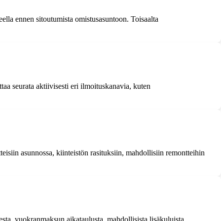
ella ennen sitoutumista omistusasuntoon. Toisaalta
 seurata aktiivisesti eri ilmoituskanavia, kuten
siin asunnossa, kiinteistön rasituksiin, mahdollisiin remontteihin
a, vuokranmaksun aikataulusta, mahdollisista lisäkuluista,