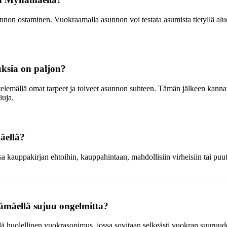
n ostaminen. Vuokraamalla asunnon voi testata asumista tietyllä alue
uksia on paljon?
emällä omat tarpeet ja toiveet asunnon suhteen. Tämän jälkeen kannattaa
luja.
äellä?
uppakirjan ehtoihin, kauppahintaan, mahdollisiin virheisiin tai puuttei
mäellä sujuu ongelmitta?
uolellinen vuokrasopimus, jossa sovitaan selkeästi vuokran suuruudest