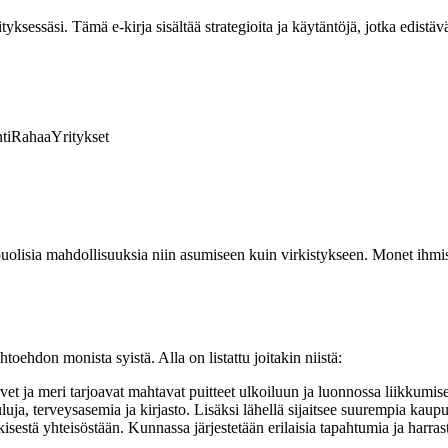
ksessäsi. Tämä e-kirja sisältää strategioita ja käytäntöjä, jotka edistävä
ti
Rahaa
Yritykset
isia mahdollisuuksia niin asumiseen kuin virkistykseen. Monet ihmiset 
ehdon monista syistä. Alla on listattu joitakin niistä:
t ja meri tarjoavat mahtavat puitteet ulkoiluun ja luonnossa liikkumis
ja, terveysasemia ja kirjasto. Lisäksi lähellä sijaitsee suurempia kaup
estä yhteisöstään. Kunnassa järjestetään erilaisia tapahtumia ja harras