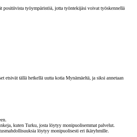
t positiivista työympäristöä, jotta työntekijäsi voivat työskennellä
etsivät tällä hetkellä uutta kotia Mynämäeltä, ja siksi annetaan
een.
unkeja, kuten Turku, josta löytyy monipuolisemmat palvelut.
tusmahdollisuuksia löytyy monipuolisesti eri ikäryhmille.