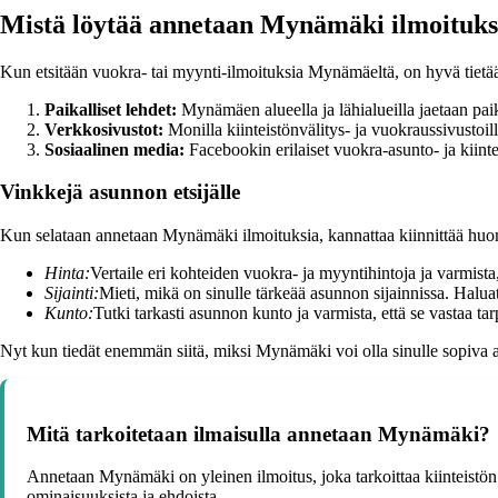
Mistä löytää annetaan Mynämäki ilmoituks
Kun etsitään vuokra- tai myynti-ilmoituksia Mynämäeltä, on hyvä tietää, 
Paikalliset lehdet:
Mynämäen alueella ja lähialueilla jaetaan paikal
Verkkosivustot:
Monilla kiinteistönvälitys- ja vuokraussivustoil
Sosiaalinen media:
Facebookin erilaiset vuokra-asunto- ja kiint
Vinkkejä asunnon etsijälle
Kun selataan annetaan Mynämäki ilmoituksia, kannattaa kiinnittää huo
Hinta:
Vertaile eri kohteiden vuokra- ja myyntihintoja ja varmista,
Sijainti:
Mieti, mikä on sinulle tärkeää asunnon sijainnissa. Halua
Kunto:
Tutki tarkasti asunnon kunto ja varmista, että se vastaa ta
Nyt kun tiedät enemmän siitä, miksi Mynämäki voi olla sinulle sopiva a
Mitä tarkoitetaan ilmaisulla annetaan Mynämäki?
Annetaan Mynämäki on yleinen ilmoitus, joka tarkoittaa kiinteistön 
ominaisuuksista ja ehdoista.