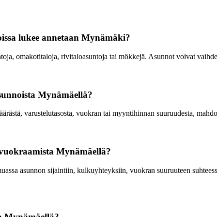
, joissa lukee annetaan Mynämäki?
untoja, omakotitaloja, rivitaloasuntoja tai mökkejä. Asunnot voivat vaihdel
 asunnoista Mynämäellä?
rästä, varustelutasosta, vuokran tai myyntihinnan suuruudesta, mahdolli
n vuokraamista Mynämäellä?
assa asunnon sijaintiin, kulkuyhteyksiin, vuokran suuruuteen suhteess
la Mynämäellä?