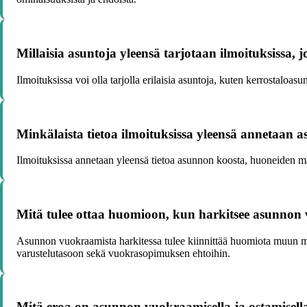
Millaisia asuntoja yleensä tarjotaan ilmoituksissa
Ilmoituksissa voi olla tarjolla erilaisia asuntoja, kuten kerrostaloas
Minkälaista tietoa ilmoituksissa yleensä annetaan
Ilmoituksissa annetaan yleensä tietoa asunnon koosta, huoneiden mää
Mitä tulee ottaa huomioon, kun harkitsee asunno
Asunnon vuokraamista harkitessa tulee kiinnittää huomiota muun mu
varustelutasoon sekä vuokrasopimuksen ehtoihin.
Mitä eroa on asunnon vuokraamisella ja ostamisel