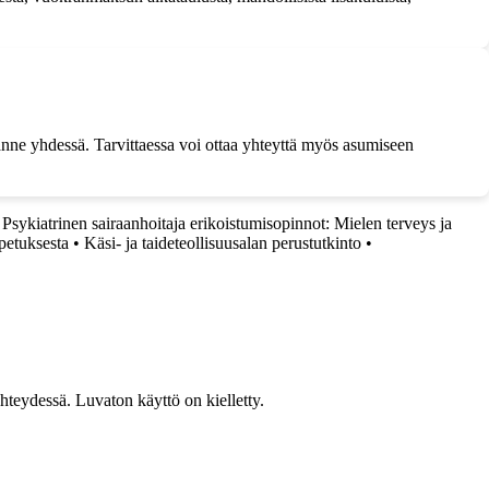
lanne yhdessä. Tarvittaessa voi ottaa yhteyttä myös asumiseen
•
Psykiatrinen sairaanhoitaja erikoistumisopinnot: Mielen terveys ja
petuksesta
•
Käsi- ja taideteollisuusalan perustutkinto
•
teydessä. Luvaton käyttö on kielletty.