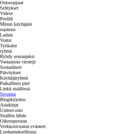
Ostosoppaat
Selitykset
Videot
Profiili
Minun käyttäjäni
sopimus
Ladata
Voitot
Työkalut
ryhmä
Ryhdy seuraajaksi
Vastaanota viestejä
Sosiaalinen
Päivitykset
Käyttäjäryhmä
Paikallinen piiri
Linkit sisällössä
Sivupuu
Blogikirjoitus
Asiakirjat
Uutiset-osio
Sisällön lähde
Oikeusperusta
Verkkosivuston evästeet
Luottamuksellisuus