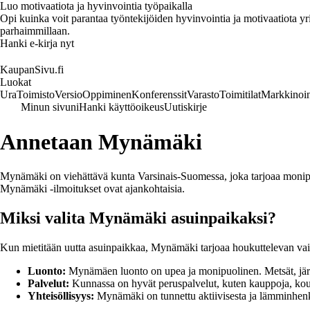
Luo motivaatiota ja hyvinvointia työpaikalla
Opi kuinka voit parantaa työntekijöiden hyvinvointia ja motivaatiota yrity
parhaimmillaan.
Hanki e-kirja nyt
KaupanSivu.fi
Luokat
Ura
Toimisto
Versio
Oppiminen
Konferenssit
Varasto
Toimitilat
Markkinoin
Minun sivuni
Hanki käyttöoikeus
Uutiskirje
Annetaan Mynämäki
Mynämäki on viehättävä kunta Varsinais-Suomessa, joka tarjoaa monipuol
Mynämäki -ilmoitukset ovat ajankohtaisia.
Miksi valita Mynämäki asuinpaikaksi?
Kun mietitään uutta asuinpaikkaa, Mynämäki tarjoaa houkuttelevan vaihto
Luonto:
Mynämäen luonto on upea ja monipuolinen. Metsät, järve
Palvelut:
Kunnassa on hyvät peruspalvelut, kuten kauppoja, koulu
Yhteisöllisyys:
Mynämäki on tunnettu aktiivisesta ja lämminhenkis