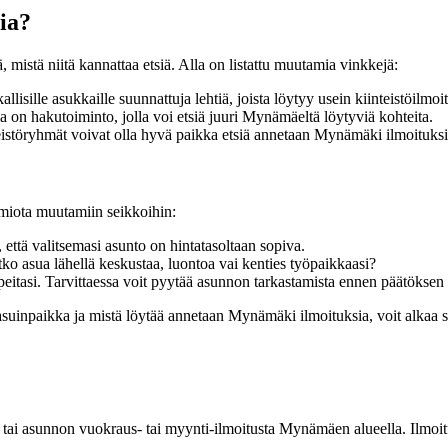
ia?
mistä niitä kannattaa etsiä. Alla on listattu muutamia vinkkejä:
lisille asukkaille suunnattuja lehtiä, joista löytyy usein kiinteistöilmoi
la on hakutoiminto, jolla voi etsiä juuri Mynämäeltä löytyviä kohteita.
eistöryhmät voivat olla hyvä paikka etsiä annetaan Mynämäki ilmoituksi
miota muutamiin seikkoihin:
 että valitsemasi asunto on hintatasoltaan sopiva.
tko asua lähellä keskustaa, luontoa vai kenties työpaikkaasi?
rpeitasi. Tarvittaessa voit pyytää asunnon tarkastamista ennen päätöksen
suinpaikka ja mistä löytää annetaan Mynämäki ilmoituksia, voit alkaa su
tai asunnon vuokraus- tai myynti-ilmoitusta Mynämäen alueella. Ilmoituk