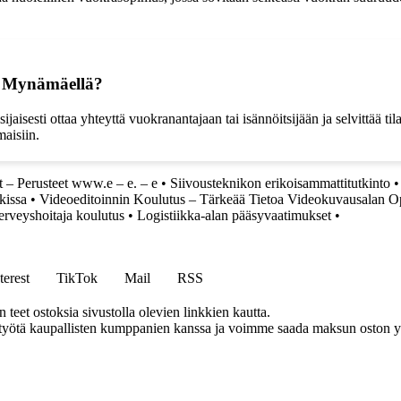
a Mynämäellä?
isesti ottaa yhteyttä vuokranantajaan tai isännöitsijään ja selvittää ti
maisiin.
t – Perusteet www.e – e. – e
•
Siivousteknikon erikoisammattitutkinto
kissa
•
Videoeditoinnin Koulutus – Tärkeää Tietoa Videokuvausalan O
erveyshoitaja koulutus
•
Logistiikka-alan pääsyvaatimukset
•
terest
TikTok
Mail
RSS
eet ostoksia sivustolla olevien linkkien kautta.
styötä kaupallisten kumppanien kanssa ja voimme saada maksun oston yh