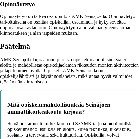
Opinnäytetyö
Opinnäytetyö on tärkeä osa opintoja AMK Seinäjoella. Opinnäytetyön
tarkoituksena on osoittaa opiskelijan osaaminen ja kyky soveltaa
oppimaansa käytäntöön. Opinnäytetyön aihe valitaan yleensä oman
kiinnostuksen ja alan tarpeiden mukaan.
Päätelmä
AMK Seinäjoki tarjoaa monipuolisia opiskelumahdollisuuksia eri
aloilta ja mahdollistaa opiskelijaelämän rikkauden monien aktiviteettien
ja tapahtumien avulla. Opiskelu AMK Seinäjoella on
opiskelijalähtöistä ja käytännönläheistä, mikä antaa hyvät valmiudet
työelämään siirtymiseen.
Mitä opiskelumahdollisuuksia Seinäjoen
ammattikorkeakoulu tarjoaa?
Seinäjoen ammattikorkeakoulu eli SeAMK tarjoaa monipuolisia
opiskelumahdollisuuksia eri aloilta, kuten tekniikka, liiketalous,
sosiaali- ja terveysala sekä kulttuuriala. Opiskelijat voivat