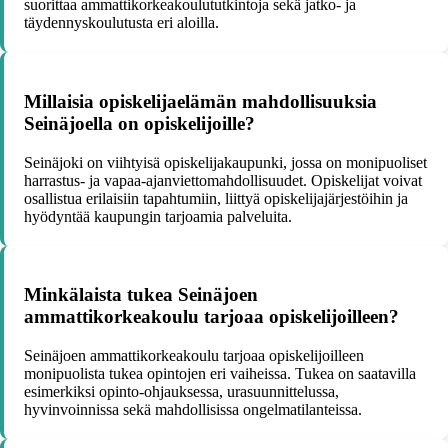
suorittaa ammattikorkeakoulututkintoja sekä jatko- ja
täydennyskoulutusta eri aloilla.
Millaisia opiskelijaelämän mahdollisuuksia
Seinäjoella on opiskelijoille?
Seinäjoki on viihtyisä opiskelijakaupunki, jossa on monipuoliset
harrastus- ja vapaa-ajanviettomahdollisuudet. Opiskelijat voivat
osallistua erilaisiin tapahtumiin, liittyä opiskelijajärjestöihin ja
hyödyntää kaupungin tarjoamia palveluita.
Minkälaista tukea Seinäjoen
ammattikorkeakoulu tarjoaa opiskelijoilleen?
Seinäjoen ammattikorkeakoulu tarjoaa opiskelijoilleen
monipuolista tukea opintojen eri vaiheissa. Tukea on saatavilla
esimerkiksi opinto-ohjauksessa, urasuunnittelussa,
hyvinvoinnissa sekä mahdollisissa ongelmatilanteissa.