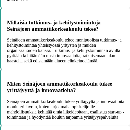
Millaisia tutkimus- ja kehitystoimintoja
Seinäjoen ammattikorkeakoulu tekee?
Seinäjoen ammattikorkeakoulu tekee monipuolista tutkimus- ja
kehitystoimintaa yhteistyössä yritysten ja muiden
organisaatioiden kanssa. Tutkimus- ja kehitystoiminnan avulla
pyritään kehittämään uusia innovaatioita, ratkaisemaan alan
haasteita sekä edistämään alueen elinkeinoelämää.
Miten Seinäjoen ammattikorkeakoulu tukee
yrittäjyyttä ja innovaatioita?
Seinäjoen ammattikorkeakoulu tukee yrittäjyyttä ja innovaatioita
monin eri tavoin, kuten tarjoamalla opiskelijoille
mahdollisuuksia kehittää omia liikeideoitaan, osallistua start-up -
toimintaan ja hyödyntää koulun tarjoamia yrittäjyyspalveluita.