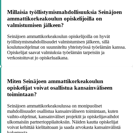
Millaisia työllistymismahdollisuuksia Seinäjoen
ammattikorkeakoulun opiskelijoilla on
valmistumisen jälkeen?
Seinäjoen ammattikorkeakoulun opiskelijoilla on hyvät
työllistymismahdollisuudet valmistumisen jälkeen, sillä
koulutusohjelmat on suunniteltu yhteistyössä työelämän kanssa.
Opiskelijat saavat valmiuksia työelämän tarpeisiin ja
verkostoituvat jo opiskeluaikana.
Miten Seinäjoen ammattikorkeakoulun
opiskelijat voivat osallistua kansainväliseen
toimintaan?
Seinäjoen ammattikorkeakoulussa on monipuoliset
mahdollisuudet osallistua kansainväliseen toimintaan, kuten
vaihto-ohjelmat, kansainväliset projektit ja opiskelijavaihdot
ulkomaisiin partnerioppilaitoksiin. Näiden kautta opiskelijat
voivat kehittää kielitaitoaan ja saada arvokasta kansainvälistä
kokemusta.