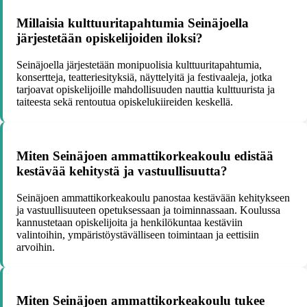
Millaisia kulttuuritapahtumia Seinäjoella
järjestetään opiskelijoiden iloksi?
Seinäjoella järjestetään monipuolisia kulttuuritapahtumia,
konsertteja, teatteriesityksiä, näyttelyitä ja festivaaleja, jotka
tarjoavat opiskelijoille mahdollisuuden nauttia kulttuurista ja
taiteesta sekä rentoutua opiskelukiireiden keskellä.
Miten Seinäjoen ammattikorkeakoulu edistää
kestävää kehitystä ja vastuullisuutta?
Seinäjoen ammattikorkeakoulu panostaa kestävään kehitykseen
ja vastuullisuuteen opetuksessaan ja toiminnassaan. Koulussa
kannustetaan opiskelijoita ja henkilökuntaa kestäviin
valintoihin, ympäristöystävälliseen toimintaan ja eettisiin
arvoihin.
Miten Seinäjoen ammattikorkeakoulu tukee