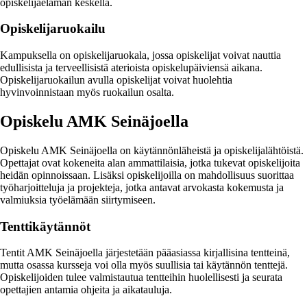
opiskelijaelämän keskellä.
Opiskelijaruokailu
Kampuksella on opiskelijaruokala, jossa opiskelijat voivat nauttia
edullisista ja terveellisistä aterioista opiskelupäiviensä aikana.
Opiskelijaruokailun avulla opiskelijat voivat huolehtia
hyvinvoinnistaan myös ruokailun osalta.
Opiskelu AMK Seinäjoella
Opiskelu AMK Seinäjoella on käytännönläheistä ja opiskelijalähtöistä.
Opettajat ovat kokeneita alan ammattilaisia, jotka tukevat opiskelijoita
heidän opinnoissaan. Lisäksi opiskelijoilla on mahdollisuus suorittaa
työharjoitteluja ja projekteja, jotka antavat arvokasta kokemusta ja
valmiuksia työelämään siirtymiseen.
Tenttikäytännöt
Tentit AMK Seinäjoella järjestetään pääasiassa kirjallisina tentteinä,
mutta osassa kursseja voi olla myös suullisia tai käytännön tenttejä.
Opiskelijoiden tulee valmistautua tentteihin huolellisesti ja seurata
opettajien antamia ohjeita ja aikatauluja.