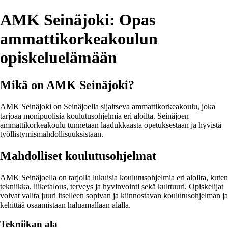
AMK Seinäjoki: Opas
ammattikorkeakoulun
opiskeluelämään
Mikä on AMK Seinäjoki?
AMK Seinäjoki on Seinäjoella sijaitseva ammattikorkeakoulu, joka
tarjoaa monipuolisia koulutusohjelmia eri aloilta. Seinäjoen
ammattikorkeakoulu tunnetaan laadukkaasta opetuksestaan ja hyvistä
työllistymismahdollisuuksistaan.
Mahdolliset koulutusohjelmat
AMK Seinäjoella on tarjolla lukuisia koulutusohjelmia eri aloilta, kuten
tekniikka, liiketalous, terveys ja hyvinvointi sekä kulttuuri. Opiskelijat
voivat valita juuri itselleen sopivan ja kiinnostavan koulutusohjelman ja
kehittää osaamistaan haluamallaan alalla.
Tekniikan ala