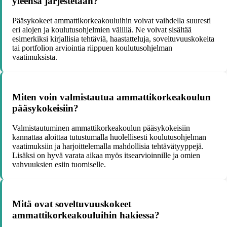
yleensä järjestetään?
Pääsykokeet ammattikorkeakouluihin voivat vaihdella suuresti
eri alojen ja koulutusohjelmien välillä. Ne voivat sisältää
esimerkiksi kirjallisia tehtäviä, haastatteluja, soveltuvuuskokeita
tai portfolion arviointia riippuen koulutusohjelman
vaatimuksista.
Miten voin valmistautua ammattikorkeakoulun
pääsykokeisiin?
Valmistautuminen ammattikorkeakoulun pääsykokeisiin
kannattaa aloittaa tutustumalla huolellisesti koulutusohjelman
vaatimuksiin ja harjoittelemalla mahdollisia tehtävätyyppejä.
Lisäksi on hyvä varata aikaa myös itsearvioinnille ja omien
vahvuuksien esiin tuomiselle.
Mitä ovat soveltuvuuskokeet
ammattikorkeakouluihin hakiessa?