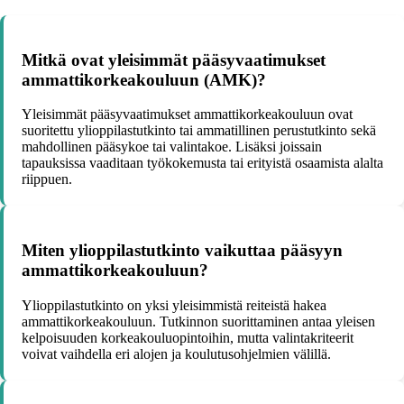
Mitkä ovat yleisimmät pääsyvaatimukset
ammattikorkeakouluun (AMK)?
Yleisimmät pääsyvaatimukset ammattikorkeakouluun ovat
suoritettu ylioppilastutkinto tai ammatillinen perustutkinto sekä
mahdollinen pääsykoe tai valintakoe. Lisäksi joissain
tapauksissa vaaditaan työkokemusta tai erityistä osaamista alalta
riippuen.
Miten ylioppilastutkinto vaikuttaa pääsyyn
ammattikorkeakouluun?
Ylioppilastutkinto on yksi yleisimmistä reiteistä hakea
ammattikorkeakouluun. Tutkinnon suorittaminen antaa yleisen
kelpoisuuden korkeakouluopintoihin, mutta valintakriteerit
voivat vaihdella eri alojen ja koulutusohjelmien välillä.