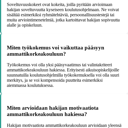
Soveltuvuuskokeet ovat kokeita, joilla pyritään arvioimaan
hakijan soveltuvuutta kyseiseen koulutusohjelmaan. Ne voivat
sisältää esimerkiksi ryhmätehtäviä, persoonallisuustestejä tai
muita arviointimenetelmiä, jotka kartoittavat hakijan sopivuutta
alalle ja opiskeluun.
Miten työkokemus voi vaikuttaa pääsyyn
ammattikorkeakouluun?
Työkokemus voi olla yksi pääsyvaatimus tai valintakriteeri
ammattikorkeakouluun hakiessa. Erityisesti aikuisopiskelijoille
suunnatuilla koulutusohjelmilla työkokemuksella voi olla suuri
merkitys, ja se voi kompensoida puutteita esimerkiksi
aiemmassa koulutuksessa.
Miten arvioidaan hakijan motivaatiota
ammattikorkeakouluun hakiessa?
Hakijan motivaatiota ammattikorkeakouluun arvioidaan yleensä