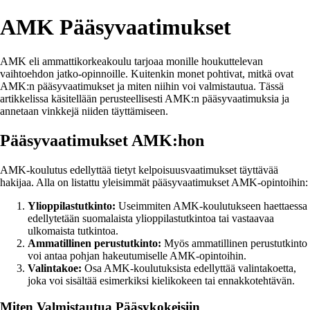
AMK Pääsyvaatimukset
AMK eli ammattikorkeakoulu tarjoaa monille houkuttelevan
vaihtoehdon jatko-opinnoille. Kuitenkin monet pohtivat, mitkä ovat
AMK:n pääsyvaatimukset ja miten niihin voi valmistautua. Tässä
artikkelissa käsitellään perusteellisesti AMK:n pääsyvaatimuksia ja
annetaan vinkkejä niiden täyttämiseen.
Pääsyvaatimukset AMK:hon
AMK-koulutus edellyttää tietyt kelpoisuusvaatimukset täyttävää
hakijaa. Alla on listattu yleisimmät pääsyvaatimukset AMK-opintoihin:
Ylioppilastutkinto:
Useimmiten AMK-koulutukseen haettaessa
edellytetään suomalaista ylioppilastutkintoa tai vastaavaa
ulkomaista tutkintoa.
Ammatillinen perustutkinto:
Myös ammatillinen perustutkinto
voi antaa pohjan hakeutumiselle AMK-opintoihin.
Valintakoe:
Osa AMK-koulutuksista edellyttää valintakoetta,
joka voi sisältää esimerkiksi kielikokeen tai ennakkotehtävän.
Miten Valmistautua Pääsykokeisiin