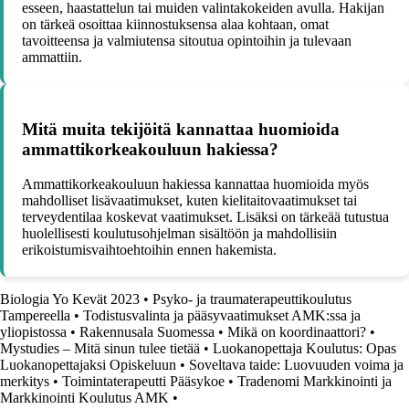
esseen, haastattelun tai muiden valintakokeiden avulla. Hakijan
on tärkeä osoittaa kiinnostuksensa alaa kohtaan, omat
tavoitteensa ja valmiutensa sitoutua opintoihin ja tulevaan
ammattiin.
Mitä muita tekijöitä kannattaa huomioida
ammattikorkeakouluun hakiessa?
Ammattikorkeakouluun hakiessa kannattaa huomioida myös
mahdolliset lisävaatimukset, kuten kielitaitovaatimukset tai
terveydentilaa koskevat vaatimukset. Lisäksi on tärkeää tutustua
huolellisesti koulutusohjelman sisältöön ja mahdollisiin
erikoistumisvaihtoehtoihin ennen hakemista.
Biologia Yo Kevät 2023
•
Psyko- ja traumaterapeuttikoulutus
Tampereella
•
Todistusvalinta ja pääsyvaatimukset AMK:ssa ja
yliopistossa
•
Rakennusala Suomessa
•
Mikä on koordinaattori?
•
Mystudies – Mitä sinun tulee tietää
•
Luokanopettaja Koulutus: Opas
Luokanopettajaksi Opiskeluun
•
Soveltava taide: Luovuuden voima ja
merkitys
•
Toimintaterapeutti Pääsykoe
•
Tradenomi Markkinointi ja
Markkinointi Koulutus AMK
•