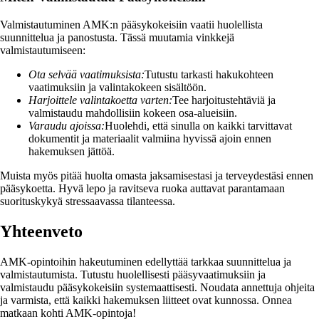
Valmistautuminen AMK:n pääsykokeisiin vaatii huolellista
suunnittelua ja panostusta. Tässä muutamia vinkkejä
valmistautumiseen:
Ota selvää vaatimuksista:
Tutustu tarkasti hakukohteen
vaatimuksiin ja valintakokeen sisältöön.
Harjoittele valintakoetta varten:
Tee harjoitustehtäviä ja
valmistaudu mahdollisiin kokeen osa-alueisiin.
Varaudu ajoissa:
Huolehdi, että sinulla on kaikki tarvittavat
dokumentit ja materiaalit valmiina hyvissä ajoin ennen
hakemuksen jättöä.
Muista myös pitää huolta omasta jaksamisestasi ja terveydestäsi ennen
pääsykoetta. Hyvä lepo ja ravitseva ruoka auttavat parantamaan
suorituskykyä stressaavassa tilanteessa.
Yhteenveto
AMK-opintoihin hakeutuminen edellyttää tarkkaa suunnittelua ja
valmistautumista. Tutustu huolellisesti pääsyvaatimuksiin ja
valmistaudu pääsykokeisiin systemaattisesti. Noudata annettuja ohjeita
ja varmista, että kaikki hakemuksen liitteet ovat kunnossa. Onnea
matkaan kohti AMK-opintoja!