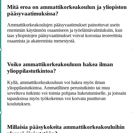
Mitä eroa on ammattikorkeakoulun ja yliopiston
pääsyvaatimuksissa?
Ammattikorkeakoulujen pääsyvaatimukset painottuvat usein
enemmän käytännön osaamiseen ja työelämävalmiuksiin, kun
taas yliopistojen pääsyvaatimukset voivat korostaa teoreettista
osaamista ja akateemista menestystä.
Voiko ammattikorkeakouluun hakea ilman
ylioppilastutkintoa?
Kyllä, ammattikorkeakouluun voi hakea myös ilman
ylioppilastutkintoa. Ammatillinen perustutkinto tai muu
soveltuva tutkinto voi toimia pohjana hakeutumiselle, ja joissain
tapauksissa myös työkokemus voi korvata puuttuvan
koulutuksen.
Millaisia pääsykokeita ammattikorkeakouluihin