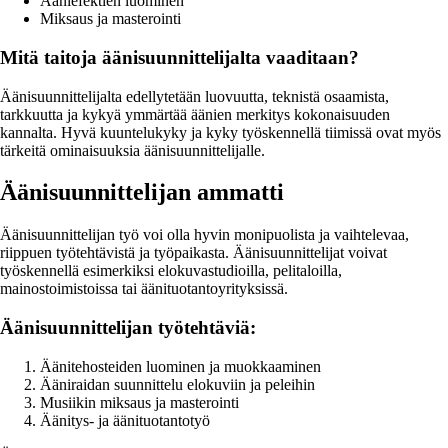
Ääniefektien luominen
Miksaus ja masterointi
Mitä taitoja äänisuunnittelijalta vaaditaan?
Äänisuunnittelijalta edellytetään luovuutta, teknistä osaamista,
tarkkuutta ja kykyä ymmärtää äänien merkitys kokonaisuuden
kannalta. Hyvä kuuntelukyky ja kyky työskennellä tiimissä ovat myös
tärkeitä ominaisuuksia äänisuunnittelijalle.
Äänisuunnittelijan ammatti
Äänisuunnittelijan työ voi olla hyvin monipuolista ja vaihtelevaa,
riippuen työtehtävistä ja työpaikasta. Äänisuunnittelijat voivat
työskennellä esimerkiksi elokuvastudioilla, pelitaloilla,
mainostoimistoissa tai äänituotantoyrityksissä.
Äänisuunnittelijan työtehtäviä:
Äänitehosteiden luominen ja muokkaaminen
Ääniraidan suunnittelu elokuviin ja peleihin
Musiikin miksaus ja masterointi
Äänitys- ja äänituotantotyö