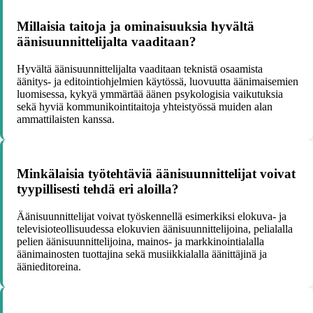
Millaisia taitoja ja ominaisuuksia hyvältä
äänisuunnittelijalta vaaditaan?
Hyvältä äänisuunnittelijalta vaaditaan teknistä osaamista
äänitys- ja editointiohjelmien käytössä, luovuutta äänimaisemien
luomisessa, kykyä ymmärtää äänen psykologisia vaikutuksia
sekä hyviä kommunikointitaitoja yhteistyössä muiden alan
ammattilaisten kanssa.
Minkälaisia työtehtäviä äänisuunnittelijat voivat
tyypillisesti tehdä eri aloilla?
Äänisuunnittelijat voivat työskennellä esimerkiksi elokuva- ja
televisioteollisuudessa elokuvien äänisuunnittelijoina, pelialalla
pelien äänisuunnittelijoina, mainos- ja markkinointialalla
äänimainosten tuottajina sekä musiikkialalla äänittäjinä ja
äänieditoreina.