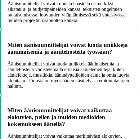
Äänisuunnittelijat voivat kohdata haasteita esimerkiksi
aikataulu- ja budjettipaineiden kanssa, teknisten ongelmien
ratkaisemisessa, luovuuden ylläpitämisessä sekä yhteistyössä
muiden projektin osapuolten kanssa.
Miten äänisuunnittelijat voivat luoda uniikkeja
äänimaisemia ja äänitehosteita työssään?
Äänisuunnittelijat voivat luoda uniikkeja äänimaisemia ja
äänitehosteita yhdistelemällä erilaisia äänielementtejä, kuten
ääniefektejä, musiikkia, ääninäyttelijöiden ääniä ja omia luovia
ideoitaan. Tärkeää on myös äänen käsittely- ja editointitaitojen
hallinta.
Miten äänisuunnittelijat voivat vaikuttaa
elokuvien, pelien ja muiden medioiden
kokemukseen äänellä?
Äänisuunnittelijat voivat vaikuttaa merkittävästi elokuvien,