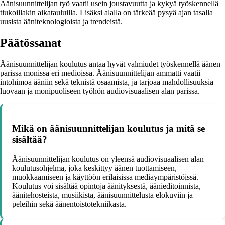
Äänisuunnittelijan työ vaatii usein joustavuutta ja kykyä työskennellä
tiukoillakin aikatauluilla. Lisäksi alalla on tärkeää pysyä ajan tasalla
uusista ääniteknologioista ja trendeistä.
Päätössanat
Äänisuunnittelijan koulutus antaa hyvät valmiudet työskennellä äänen
parissa monissa eri medioissa. Äänisuunnittelijan ammatti vaatii
intohimoa ääniin sekä teknistä osaamista, ja tarjoaa mahdollisuuksia
luovaan ja monipuoliseen työhön audiovisuaalisen alan parissa.
Mikä on äänisuunnittelijan koulutus ja mitä se
sisältää?
Äänisuunnittelijan koulutus on yleensä audiovisuaalisen alan
koulutusohjelma, joka keskittyy äänen tuottamiseen,
muokkaamiseen ja käyttöön erilaisissa mediaympäristöissä.
Koulutus voi sisältää opintoja äänityksestä, äänieditoinnista,
äänitehosteista, musiikista, äänisuunnittelusta elokuviin ja
peleihin sekä äänentoistotekniikasta.