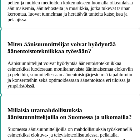
pelien ja muiden medioiden kokemukseen luomalla oikeanlaisia
äänimaisemia, äänitehosteita ja musiikkia, jotka tukevat tarinan
kerrontaa, luovat tunnelmaa ja herättävät tunteita katsojissa ja
pelaajissa.
Miten äänisuunnittelijat voivat hyödyntää
äänentoistotekniikkaa työssään?
Äänisuunnittelijat voivat hyödyntää äänentoistotekniikkaa
esimerkiksi luodessaan monikanavaista äänimaisemaa elokuviin
ja peleihin, suunnitellessaan äänentoistojärjestelmiä tapahtumiin
ja konsertteihin sekä optimoidessaan äänentoistoa eri tiloissa ja
ympäristöissä.
Millaisia uramahdollisuuksia
äänisuunnittelijoilla on Suomessa ja ulkomailla?
Suomessa äänisuunnittelijoilla on mahdollisuuksia työskennellä
esimerkiksi elokuva- ja televisioteollisuudessa, pelialalla,