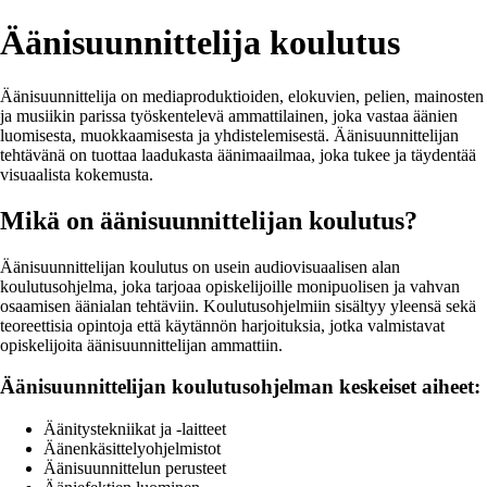
Äänisuunnittelija koulutus
Äänisuunnittelija on mediaproduktioiden, elokuvien, pelien, mainosten
ja musiikin parissa työskentelevä ammattilainen, joka vastaa äänien
luomisesta, muokkaamisesta ja yhdistelemisestä. Äänisuunnittelijan
tehtävänä on tuottaa laadukasta äänimaailmaa, joka tukee ja täydentää
visuaalista kokemusta.
Mikä on äänisuunnittelijan koulutus?
Äänisuunnittelijan koulutus on usein audiovisuaalisen alan
koulutusohjelma, joka tarjoaa opiskelijoille monipuolisen ja vahvan
osaamisen äänialan tehtäviin. Koulutusohjelmiin sisältyy yleensä sekä
teoreettisia opintoja että käytännön harjoituksia, jotka valmistavat
opiskelijoita äänisuunnittelijan ammattiin.
Äänisuunnittelijan koulutusohjelman keskeiset aiheet:
Äänitystekniikat ja -laitteet
Äänenkäsittelyohjelmistot
Äänisuunnittelun perusteet