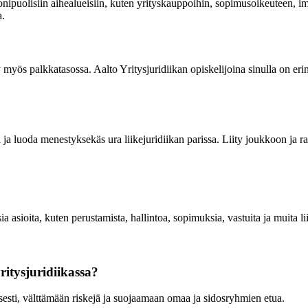
nipuolisiin aihealueisiin, kuten yrityskauppoihin, sopimusoikeuteen, i
a.
y myös palkkatasossa. Aalto Yritysjuridiikan opiskelijoina sinulla on er
i ja luoda menestyksekäs ura liikejuridiikan parissa. Liity joukkoon ja 
ia asioita, kuten perustamista, hallintoa, sopimuksia, vastuita ja muita li
ritysjuridiikassa?
isesti, välttämään riskejä ja suojaamaan omaa ja sidosryhmien etua.