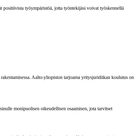
t positiivista työympäristöä, jotta työntekijäsi voivat työskennellä
 rakentamisessa. Aalto-yliopiston tarjoama yritysjuridiikan koulutus on
sinulle monipuolisen oikeudellisen osaamisen, jota tarvitset