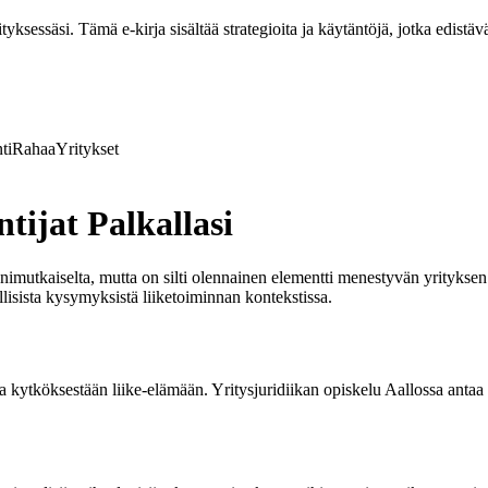
ksessäsi. Tämä e-kirja sisältää strategioita ja käytäntöjä, jotka edistävä
ti
Rahaa
Yritykset
tijat Palkallasi
onimutkaiselta, mutta on silti olennainen elementti menestyvän yrityksen
llisista kysymyksistä liiketoiminnan kontekstissa.
a kytköksestään liike-elämään. Yritysjuridiikan opiskelu Aallossa antaa 