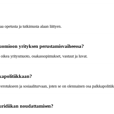
a opetusta ja tutkimusta alaan liittyen.
a huomioon yrityksen perustamisvaiheessa?
ikea yritysmuoto, osakassopimukset, vastuut ja luvat.
kkapolitiikkaan?
verotukseen ja sosiaaliturvaan, joten se on olennainen osa palkkapolitii
sjuridiikan noudattamisen?