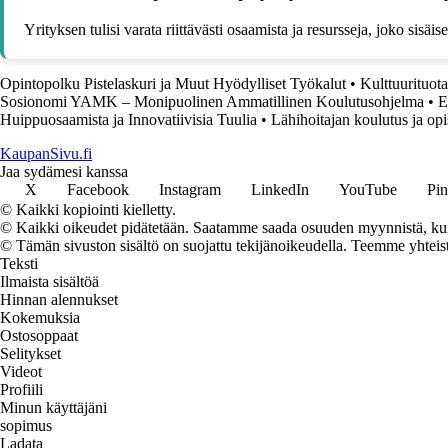
Yrityksen tulisi varata riittävästi osaamista ja resursseja, joko sisä
Opintopolku Pistelaskuri ja Muut Hyödylliset Työkalut
•
Kulttuurituot
Sosionomi YAMK – Monipuolinen Ammatillinen Koulutusohjelma
•
E
Huippuosaamista ja Innovatiivisia Tuulia
•
Lähihoitajan koulutus ja opi
KaupanSivu.fi
Jaa sydämesi kanssa
X
Facebook
Instagram
LinkedIn
YouTube
Pin
© Kaikki kopiointi kielletty.
© Kaikki oikeudet pidätetään. Saatamme saada osuuden myynnistä, kun t
© Tämän sivuston sisältö on suojattu tekijänoikeudella. Teemme yhtei
Teksti
Ilmaista sisältöä
Hinnan alennukset
Kokemuksia
Ostosoppaat
Selitykset
Videot
Profiili
Minun käyttäjäni
sopimus
Ladata