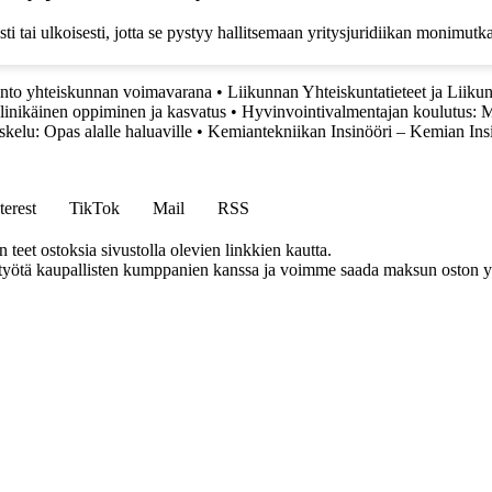
isesti tai ulkoisesti, jotta se pystyy hallitsemaan yritysjuridiikan monimu
anto yhteiskunnan voimavarana
•
Liikunnan Yhteiskuntatieteet ja Liikun
linikäinen oppiminen ja kasvatus
•
Hyvinvointivalmentajan koulutus: M
skelu: Opas alalle haluaville
•
Kemiantekniikan Insinööri – Kemian Ins
terest
TikTok
Mail
RSS
eet ostoksia sivustolla olevien linkkien kautta.
styötä kaupallisten kumppanien kanssa ja voimme saada maksun oston yh