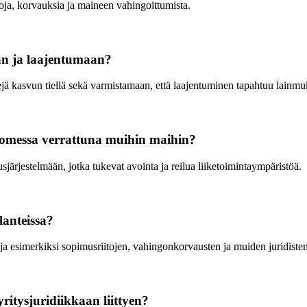
oja, korvauksia ja maineen vahingoittumista.
aan ja laajentumaan?
jä kasvun tiellä sekä varmistamaan, että laajentuminen tapahtuu lainmukai
n Suomessa verrattuna muihin maihin?
järjestelmään, jotka tukevat avointa ja reilua liiketoimintaympäristöä.
lanteissa?
kteja esimerkiksi sopimusriitojen, vahingonkorvausten ja muiden juridist
yritysjuridiikkaan liittyen?