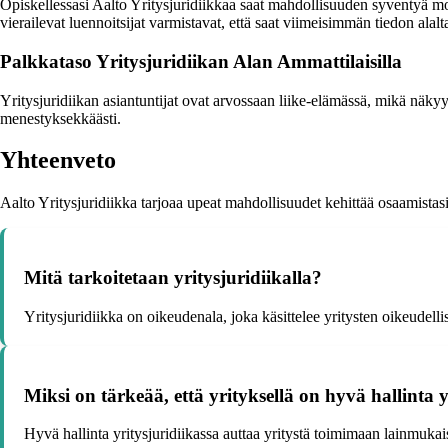
Opiskellessasi Aalto Yritysjuridiikkaa saat mahdollisuuden syventyä mo
vierailevat luennoitsijat varmistavat, että saat viimeisimmän tiedon alalt
Palkkataso Yritysjuridiikan Alan Ammattilaisilla
Yritysjuridiikan asiantuntijat ovat arvossaan liike-elämässä, mikä näky
menestyksekkäästi.
Yhteenveto
Aalto Yritysjuridiikka tarjoaa upeat mahdollisuudet kehittää osaamistas
Mitä tarkoitetaan yritysjuridiikalla?
Yritysjuridiikka on oikeudenala, joka käsittelee yritysten oikeudellis
Miksi on tärkeää, että yrityksellä on hyvä hallinta y
Hyvä hallinta yritysjuridiikassa auttaa yritystä toimimaan lainmuka