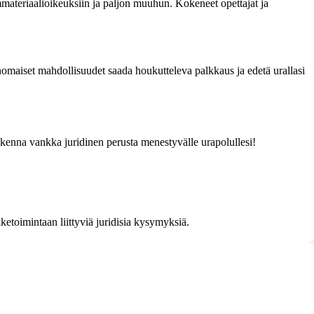
mmateriaalioikeuksiin ja paljon muuhun. Kokeneet opettajat ja
inomaiset mahdollisuudet saada houkutteleva palkkaus ja edetä urallasi
rakenna vankka juridinen perusta menestyvälle urapolullesi!
iketoimintaan liittyviä juridisia kysymyksiä.