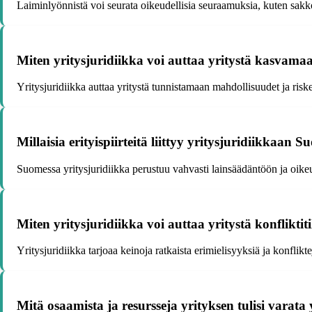
Laiminlyönnistä voi seurata oikeudellisia seuraamuksia, kuten sakk
Miten yritysjuridiikka voi auttaa yritystä kasvam
Yritysjuridiikka auttaa yritystä tunnistamaan mahdollisuudet ja riske
Millaisia erityispiirteitä liittyy yritysjuridiikkaa
Suomessa yritysjuridiikka perustuu vahvasti lainsäädäntöön ja oikeus
Miten yritysjuridiikka voi auttaa yritystä konfliktiti
Yritysjuridiikka tarjoaa keinoja ratkaista erimielisyyksiä ja konfli
Mitä osaamista ja resursseja yrityksen tulisi varata 