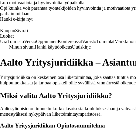
Luo motivaatiota ja hyvinvointia työpaikalla
Opi kuinka voit parantaa työntekijöiden hyvinvointia ja motivaatiota yrity
parhaimmillaan.
Hanki e-kirja nyt
KaupanSivu.fi
Luokat
Ura
Toimisto
Versio
Oppiminen
Konferenssit
Varasto
Toimitilat
Markkinoin
Minun sivuni
Hanki käyttöoikeus
Uutiskirje
Aalto Yritysjuridiikka – Asiantun
Yritysjuridiikka on keskeinen osa liiketoimintaa, joka saattaa tuntua m
huippuluokkaista ja tarjoaa opiskelijoille syvällistä ymmärrystä oikeude
Miksi valita Aalto Yritysjuridiikka?
Aalto-yliopisto on tunnettu korkeatasoisesta koulutuksestaan ja vahvast
menestyäksesi nykypäivän liiketoimintaympäristössä.
Aalto Yritysjuridiikan Opintosuunnitelma