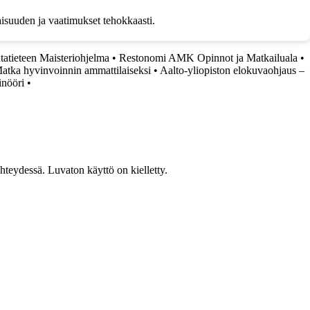
tkaisuuden ja vaatimukset tehokkaasti.
tatieteen Maisteriohjelma
•
Restonomi AMK Opinnot ja Matkailuala
•
atka hyvinvoinnin ammattilaiseksi
•
Aalto-yliopiston elokuvaohjaus –
inööri
•
teydessä. Luvaton käyttö on kielletty.